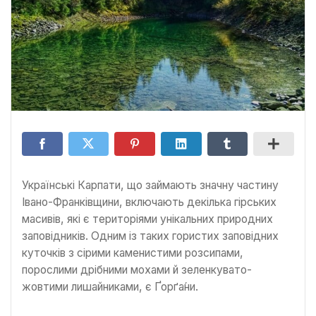
Українські Карпати, що займають значну частину
Івано-Франківщини, включають декілька гірських
масивів, які є територіями унікальних природних
заповідників. Одним із таких гористих заповідних
куточків з сірими каменистими розсипами,
порослими дрібними мохами й зеленкувато-
жовтими лишайниками, є Ґорґа́ни.