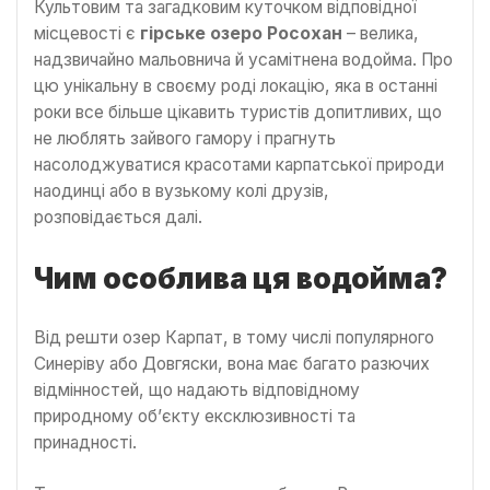
Культовим та загадковим куточком відповідної
місцевості є
гірське озеро Росохан
– велика,
надзвичайно мальовнича й усамітнена водойма. Про
цю унікальну в своєму роді локацію, яка в останні
роки все більше цікавить туристів допитливих, що
не люблять зайвого гамору і прагнуть
насолоджуватися красотами карпатської природи
наодинці або в вузькому колі друзів,
розповідається далі.
Чим особлива ця водойма?
Від решти озер Карпат, в тому числі популярного
Синеріву або Довгяски, вона має багато разючих
відмінностей, що надають відповідному
природному об’єкту ексклюзивності та
принадності.