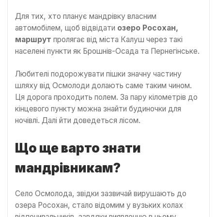
Для тих, хто планує мандрівку власним
автомобілем, щоб відвідати
озеро Росохан,
маршрут
пролягає від міста Калуш через такі
населені пункти як Брошнів-Осада та Пернегінське.
Любителі подорожувати пішки значну частину
шляху від Осмолоди долають саме таким чином.
Ця дорога проходить полем. За пару кілометрів до
кінцевого пункту можна знайти будиночки для
ночівлі. Далі йти доведеться лісом.
Що ще варто знати
мандрівникам?
Село Осмолода, звідки зазвичай вирушають до
озера Росохан, стало відомим у вузьких колах
відпочивальників, завдяки виявленню в ньому