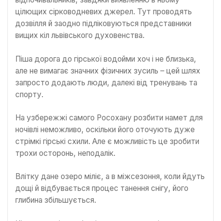
цілющих сірководневих джерел. Тут проводять
дозвілля й заодно підліковуються представники
вищих кіл львівського духовенства.
Піша дорога до гірської водойми хоч і не близька,
але не вимагає значних фізичних зусиль – цей шлях
запросто додають люди, далекі від тренувань та
спорту.
На узбережжі самого Росохану розбити намет для
ночівлі неможливо, оскільки його оточують дуже
стрімкі гірські схили. Але є можливість це зробити
трохи осторонь, неподалік.
Влітку дане озеро міліє, а в міжсезоння, коли йдуть
дощі й відбувається процес танення снігу, його
глибина збільшується.