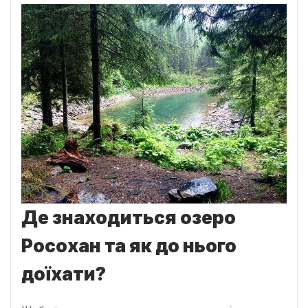
Де знаходиться озеро
Росохан та як до нього
доїхати?