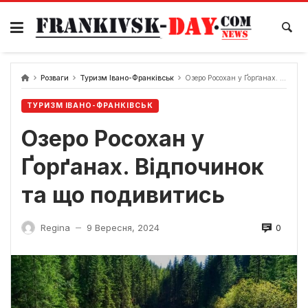
Skip
to
content
Розваги
Туризм Івано-Франківськ
Озеро Росохан у Ґорґанах. Відпочинок та що подивитись
ТУРИЗМ ІВАНО-ФРАНКІВСЬК
Озеро Росохан у
Ґорґанах. Відпочинок
та що подивитись
0
Regina
9 Вересня, 2024
—