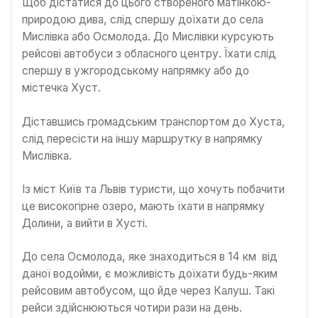
Щоб дістатися до цього створеного матінкою-
природою дива, слід спершу доїхати до села
Мислівка або Осмолода. До Мислівки курсують
рейсові автобуси з обласного центру. Їхати слід
спершу в ужгородському напрямку або до
містечка Хуст.
Діставшись громадським транспортом до Хуста,
слід пересісти на іншу маршрутку в напрямку
Мислівка.
Із міст Київ та Львів туристи, що хочуть побачити
це високогірне озеро, мають їхати в напрямку
Долини, а вийти в Хусті.
До села Осмолода, яке знаходиться в 14 км від
даної водойми, є можливість доїхати будь-яким
рейсовим автобусом, що йде через Калуш. Такі
рейси здійснюються чотири рази на день.