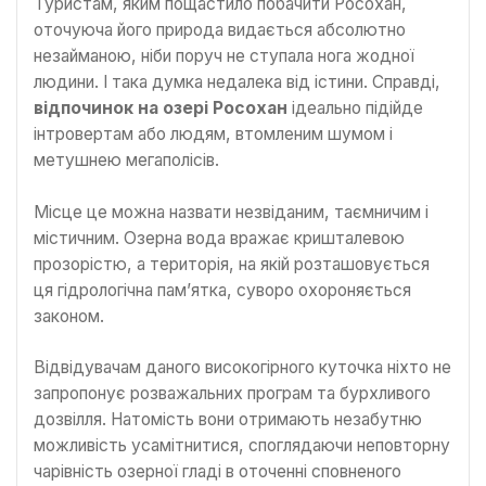
Туристам, яким пощастило побачити Росохан,
оточуюча його природа видається абсолютно
незайманою, ніби поруч не ступала нога жодної
людини. І така думка недалека від істини. Справді,
відпочинок на озері Росохан
ідеально підійде
інтровертам або людям, втомленим шумом і
метушнею мегаполісів.
Місце це можна назвати незвіданим, таємничим і
містичним. Озерна вода вражає кришталевою
прозорістю, а територія, на якій розташовується
ця гідрологічна пам’ятка, суворо охороняється
законом.
Відвідувачам даного високогірного куточка ніхто не
запропонує розважальних програм та бурхливого
дозвілля. Натомість вони отримають незабутню
можливість усамітнитися, споглядаючи неповторну
чарівність озерної гладі в оточенні сповненого