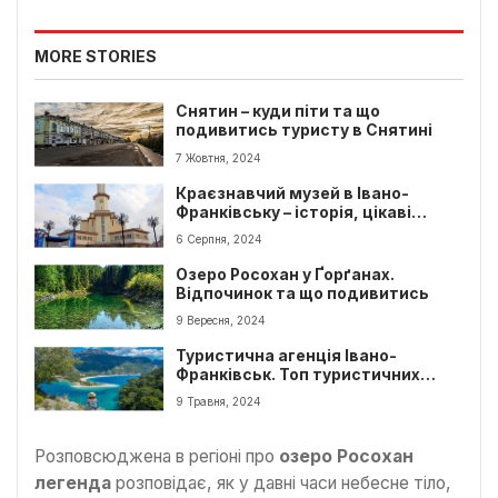
MORE STORIES
Снятин – куди піти та що
подивитись туристу в Снятині
7 Жовтня, 2024
Краєзнавчий музей в Івано-
Франківську – історія, цікаві
факти, ціни
6 Серпня, 2024
Озеро Росохан у Ґорґанах.
Відпочинок та що подивитись
9 Вересня, 2024
Туристична агенція Івано-
Франківськ. Топ туристичних
фірм міста
9 Травня, 2024
Розповсюджена в регіоні про
озеро Росохан
легенда
розповідає, як у давні часи небесне тіло,