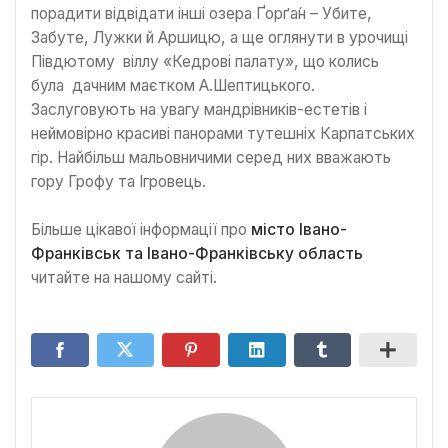
порадити відвідати інші озера Ґорґа́н – Убите,
Забуте, Лужки й Аршицю, а ще оглянути в урочищі
Півдютому віллу «Кедрові палату», що колись
була дачним маєтком А.Шептицького.
Заслуговують на увагу мандрівників-естетів і
неймовірно красиві панорами тутешніх Карпатських
гір. Найбільш мальовничими серед них вважають
гору Грофу та Ігровець.
Більше цікавої інформації про
місто Івано-
Франківськ та Івано-Франківську область
читайте на нашому сайті.