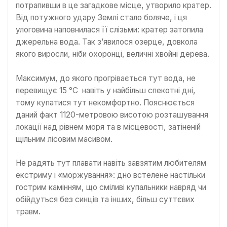
потрапивши в це загадкове місце, утворило кратер.
Від потужного удару Землі стало боляче, і ця
улоговина наповнилася її слізьми: кратер затопила
джерельна вода. Так з’явилося озерце, довкола
якого виросли, ніби охоронці, величні хвойні дерева.
Максимум, до якого прогрівається тут вода, не
перевищує 15 °С навіть у найбільш спекотні дні,
тому купатися тут некомфортно. Пояснюється
даний факт 1120-метровою висотою розташування
локації над рівнем моря та в місцевості, затіненій
щільним лісовим масивом.
Не радять тут плавати навіть завзятим любителям
екстриму і «моржування»: дно встелене настільки
гострим камінням, що сміливі купальники навряд чи
обійдуться без синців та інших, більш суттєвих
травм.