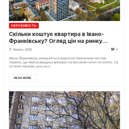
НЕРУХОМІСТЬ
Скільки коштує квартира в Івано-
Франківську? Огляд цін на ринку
нерухомості
17 Лютого, 2025
0
Івано-Франківськ залишається відносно безпечним містом
України, що безпосередньо впливає на високий попит на житло. За
останні пів року ціни на к...
READ MORE