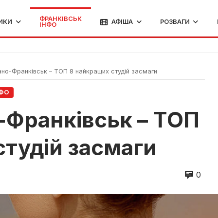
ФРАНКІВСЬК
ИКИ
АФІША
РОЗВАГИ
ІНФО
ано-Франківськ – ТОП 8 найкращих студій засмаги
НФО
-Франківськ – ТОП
студій засмаги
0