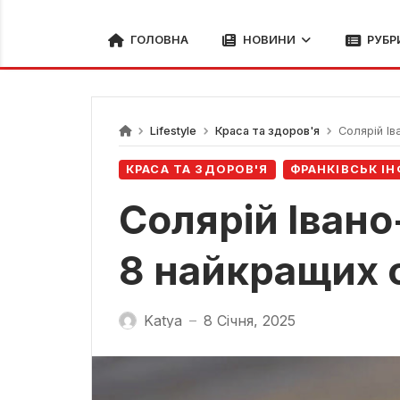
ГОЛОВНА
НОВИНИ
РУБР
Lifestyle
Краса та здоров'я
Солярій Ів
КРАСА ТА ЗДОРОВ'Я
ФРАНКІВСЬК І
Солярій Івано
8 найкращих 
Katya
8 Січня, 2025
—