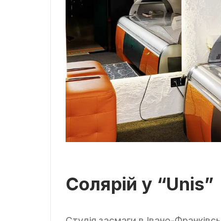
Солярій у “Unis”
Студія засмаги в Івано-Франківс