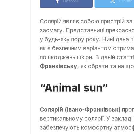
Facebook
X Twitter
Солярій являє собою пристрій з
засмагу. Представниці прекрасн
у будь-яку пору року. Нині дана
як є безпечним варіантом отримат
пошкоджень шкіри. В даній статт
Франківську
, як обрати та на щ
“Animal sun”
Солярій (Івано-Франківськ)
проп
вертикальному солярії. У закладі
забезпечують комфортну атмосфе