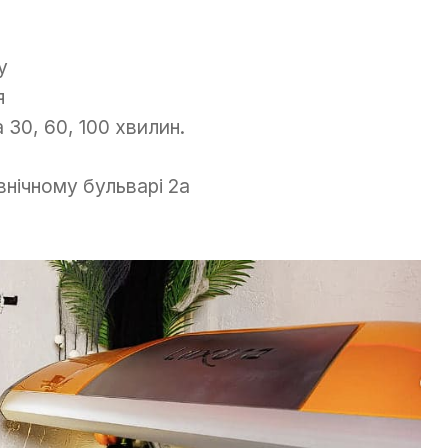
у
я
 30, 60, 100 хвилин.
внічному бульварі 2а