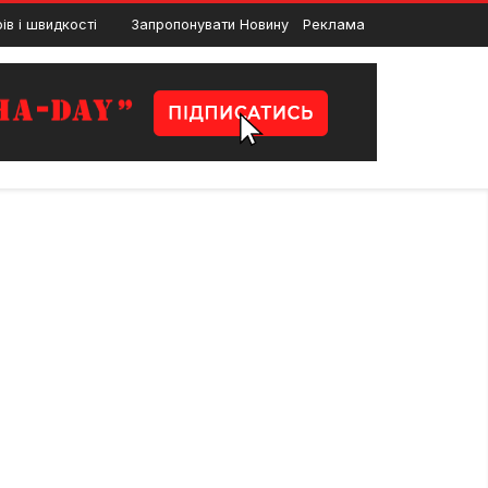
ості
Запропонувати Новину
У Івано-Франківську відкриття виставки ні
Реклама
27 Квітня, 2024