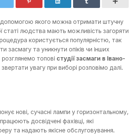
а допомогою якого можна отримати штучну
ої статі людства мають можливість загоряти
 процедура користується популярністю, так
и засмагу та уникнути опіків чи інших
і розглянемо топові
студії засмаги в Івано-
о звертати увагу при виборі розповімо далі.
онує нові, сучасні лампи у горизонтальному,
 працюють досвідчені фахівці, які
ру та надають якісне обслуговування.