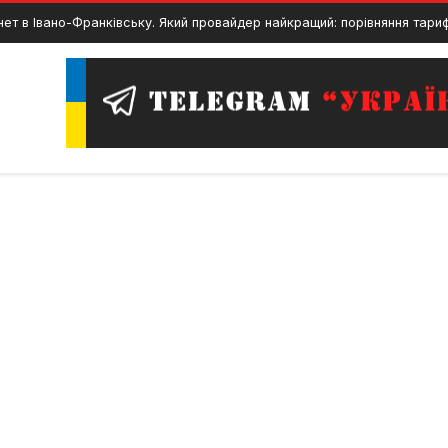
но-Франківську. Який провайдер найкращий: порівняння тарифів і швидк