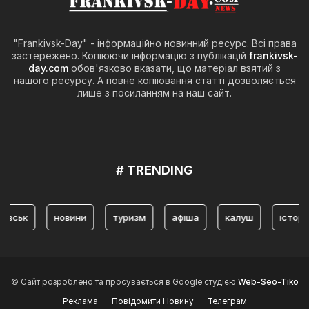
"Frankivsk-Day" - інформаційно новинний ресурс. Всі права
застережено. Копіюючи інформацію з публікацій
frankivsk-
day.com
обов'язково вказати, що матеріал взятий з
нашого ресурсу. А повне копіювання статті дозволяється
лише з посиланням на наш сайт.
# TRENDING
ьк
новини
туризм
афіша
калуш
історія
© Сайт розроблено та просувається в Google студією
Web-Seo-Tiko
Реклама
Повідомити Новину
Телеграм