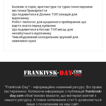
Болехів: історія, архітектура та туристичні перлини
містечка Прикарпаття
Що подивитися в Долині: ТОП локацій для
відпочинку
Робот-пилосос для щоденного прибирання: що
варто знати перед купівлею
Що подивитися в Косові: ТОП місць для
незабутнього відпочинку
Чим вбудований холодильник зручний для
невеликої кухні
"Frankivsk-Day" - інформаційно новинний ресурс. Всі права
застережено. Копіюючи інформацію з публікацій
frankivsk-
day.com
обов'язково вказати, що матеріал взятий з
нашого ресурсу. А повне копіювання статті дозволяється
лише з посиланням на наш сайт.