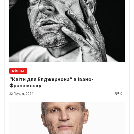
АФІША
“Квіти для Елджернона” в Івано-
Франківську
22 Грудня, 2024
0