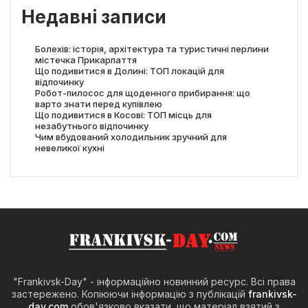
Недавні записи
Болехів: історія, архітектура та туристичні перлини
містечка Прикарпаття
Що подивитися в Долині: ТОП локацій для
відпочинку
Робот-пилосос для щоденного прибирання: що
варто знати перед купівлею
Що подивитися в Косові: ТОП місць для
незабутнього відпочинку
Чим вбудований холодильник зручний для
невеликої кухні
"Frankivsk-Day" - інформаційно новинний ресурс. Всі права
застережено. Копіюючи інформацію з публікацій
frankivsk-
day.com
обов'язково вказати, що матеріал взятий з