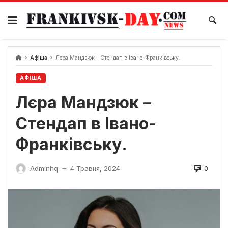
Skip
to
content
Афіша
Лєра Мандзюк – Стендап в Івано-Франківську.
АФІША
Лєра Мандзюк –
Стендап в Івано-
Франківську.
0
Adminhq
4 Травня, 2024
—