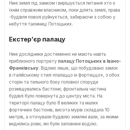
Нині землі під замком і вирішується питання хто є
їхнім справжнім власником, поки ділять землі, права
-будівля поволі руйнується, забираючи з собою у
небуття таємниці Потоцьких.
Екстер’єр палацу
Нині дослідники достеменно не мають навіть
приблизного портрету
палацу Потоцьких в Івано-
Франківську
. Відомо лише, що побудовано замок
в італійському стилі «палаццо ін фортеццо», з обох
сторін та тильного боку головної споруди
розміщувались бастіони, фронтальна частина
будівлі було повернута до центру міста. На
території палацу було 8 великих та малих
фортечних бастіонів, висота мурів складала 10
метрів, а оточували будівлю земляні вали, за якими
виднілись рови, які були заповнені водою.