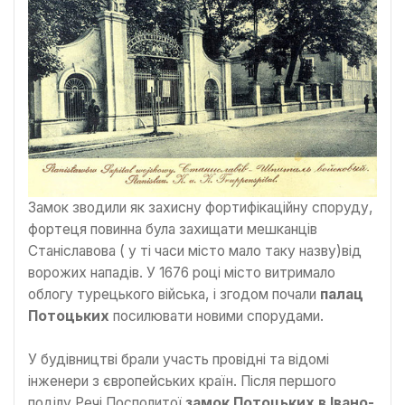
Замок зводили як захисну фортифікаційну споруду,
фортеця повинна була захищати мешканців
Станіславова ( у ті часи місто мало таку назву)від
ворожих нападів. У 1676 році місто витримало
облогу турецького війська, і згодом почали
палац
Потоцьких
посилювати новими спорудами.
У будівництві брали участь провідні та відомі
інженери з європейських країн. Після першого
поділу Речі Посполитої
замок Потоцьких в Івано-