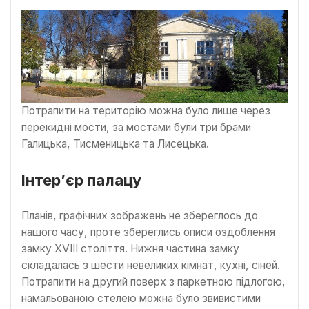
Потрапити на територію можна було лише через
перекидні мости, за мостами були три брами
Галицька, Тисменицька та Лисецька.
Інтер’єр палацу
Планів, графічних зображень не збереглось до
нашого часу, проте збереглись описи оздоблення
замку XVIII століття. Нижня частина замку
складалась з шести невеликих кімнат, кухні, сіней.
Потрапити на другий поверх з паркетною підлогою,
намальованою стелею можна було звивистими