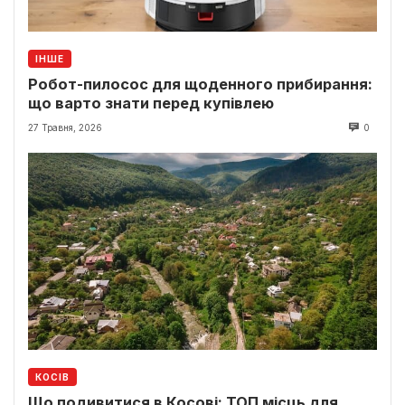
ІНШЕ
Робот-пилосос для щоденного прибирання:
що варто знати перед купівлею
27 Травня, 2026
0
КОСІВ
Що подивитися в Косові: ТОП місць для