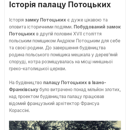
Історія палацу Потоцьких
Історія
замку Потоцьких
є дуже цікавою та
оповита історичними подіями.
Побудований замок
Потоцьких
в другій половині XVII століття
польським поміщиком Андрієм Потоцьким для себе
та своєї родини. До завершення будівництва
родина польського поміщика мешкала у дерев’яній
споруді, котра розміщувалась на місці нинішньої
греко-католицької церкви.
На будівництво
палацу Потоцьких в Івано-
Франківську
було витрачено понад мільйон злотих,
над проектом будівництва палацу працював
відомий французький архітектор Франсуа
Корассіні.