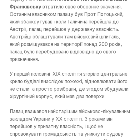
Франківську
втратило своє оборонне значення.
Останнім власником палацу був Прот Потоцький,
який збанкрутував і коли Галичина перейшла до
Австрії, палац перейшов у державну власність.
Австрійці облаштували там військовий шпиталь,
який розміщувався на території понад 200 років,
палац було перебудовано відповідно до свого
призначення.
У першій половині ХІХ століття згоріло центральне
крило будівлі внаслідок пожежі, відновлювати його
не стали, а просто розібрали, де згодом збудували
хірургічний корпус, який мав два поверхи.
Палац вважався найстарішим військово-лікувальним
закладом України у ХХ столітті. З роками він
перейшов у приватну власність, і щоб не
спровокувати громадськість та уникнути судову