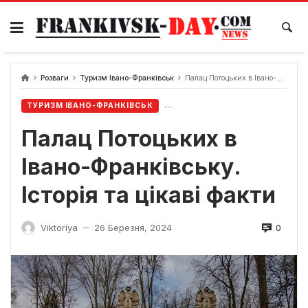
Skip
to
content
Розваги
Туризм Івано-Франківськ
Палац Потоцьких в Івано-Франківську. Історія та цікаві факти
ТУРИЗМ ІВАНО-ФРАНКІВСЬК
Палац Потоцьких в
Івано-Франківську.
Історія та цікаві факти
0
Viktoriya
26 Березня, 2024
—