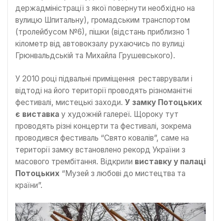
держадміністрації з якої повернути необхідно на
вулицю Шпитальну), громадським транспортом
(тролейбусом №6), пішки (відстань приблизно 1
кілометр від автовокзалу рухаючись по вулиці
Грюнвальдській та Михайла Грушевського).
У 2010 році підвальні приміщення реставрували і
відтоді на його території проводять різноманітні
фестивалі, мистецькі заходи.
У замку Потоцьких
є виставка
у художній галереї. Щороку тут
проводять різні концерти та фестивалі, зокрема
проводився фестиваль “Свято ковалів”, саме на
території замку встановлено рекорд України з
масового трембітання. Відкрили
виставку у палаці
Потоцьких
“Музей з любові до мистецтва та
країни”.