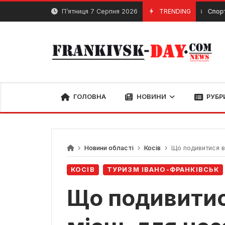
Skip
П’ятниця 7 Серпня 2026
TRENDING
Спортзали Іва
4 Квітня, 2024
to
content
ГОЛОВНА
НОВИНИ
РУБР
Новини області
Косів
Що подивитися в 
КОСІВ
ТУРИЗМ ІВАНО-ФРАНКІВСЬК
Що подивитис