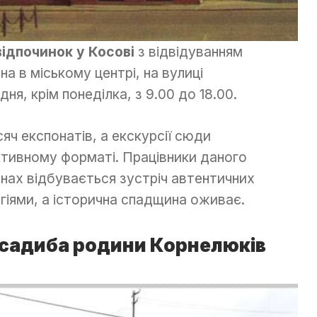
відпочинок у Косові
з відвідуванням
на в міському центрі, на вулиці
ня, крім понеділка, з 9.00 до 18.00.
сяч експонатів, а екскурсії сюди
ктивному форматі. Працівники даного
інах відбувається зустріч автентичних
огіями, а історична спадщина оживає.
садиба родини Корнелюків