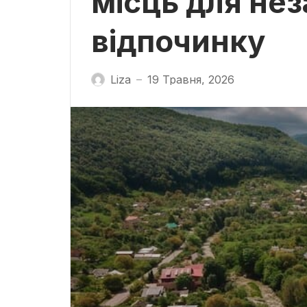
місць для не
відпочинку
Liza
19 Травня, 2026
—