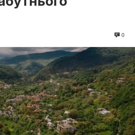
забутнього
0