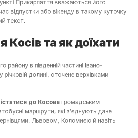
пункті Прикарпаття вважаються його
 час відпустки або вікенду в такому куточку
ий текст.
 Косів та як доїхати
 району в південній частині Івано-
у річковій долині, оточене верхівками
 дістатися до Косова
громадським
тобусні маршрути, які з’єднують дане
Чернівцями, Львовом, Коломиєю й навіть