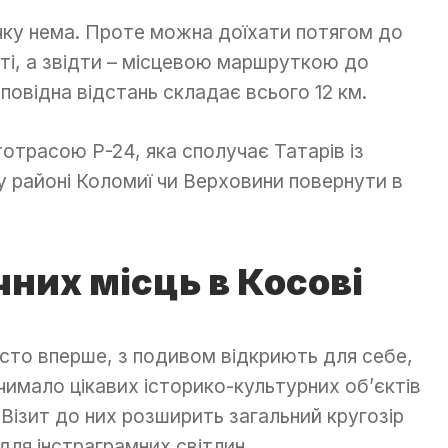
ечку нема. Проте можна доїхати потягом до
сті, а звідти – місцевою маршруткою до
дповідна відстань складає всього 12 км.
отрасою Р-24, яка сполучає Татарів із
у районі Коломиї чи Верховини повернути в
них місць в Косові
істо вперше, з подивом відкриють для себе,
имало цікавих історико-культурних об’єктів
 Візит до них розширить загальний кругозір
для інстраграмних світлин.