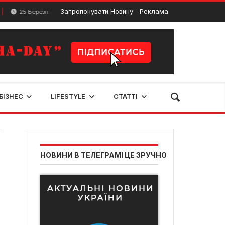
У Бурштині працюватиме виїзна мобільна гінекологічна
Запропонувати Новину
Реклама
Березня, 2024
БІЗНЕС
LIFESTYLE
СТАТТІ
НОВИНИ В ТЕЛЕГРАМІ ЦЕ ЗРУЧНО