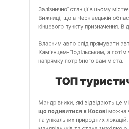
Залізничної станції в цьому міст
Вижниці, що в Чернівецькій обла
кінцевого пункту призначення. Ві
Власним авто слід прямувати авт
Кам’янцем-Подільським, а потім 
напрямку потрібного вам міста.
ТОП туристич
Мандрівники, які відвідають це м
що подивитися в Косові
можна ч
та унікальних природних локацій.
мандрівників та стане знахідкою 