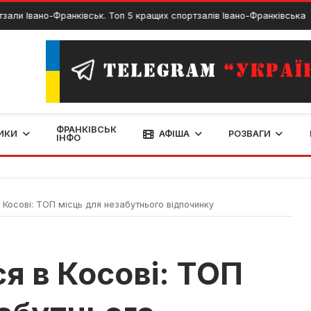
но-Франківськ. Топ 5 кращих спортзалів Івано-Франківська
25 
ФРАНКІВСЬК
ИКИ
АФІША
РОЗВАГИ
ІНФО
Косові: ТОП місць для незабутнього відпочинку
я в Косові: ТОП