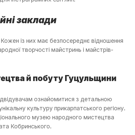
йні заклади
. Кожен із них має безпосереднє відношення
ародної творчості майстринь і майстрів-
ецтва й побуту Гуцульщини
ідвідувачам ознайомитися з детальною
унікальну культуру прикарпатського регіону.
національного музею народного мистецтва
ата Кобринського.