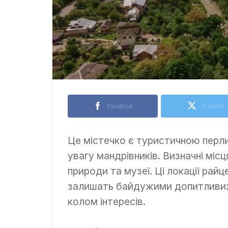
Facebook
X Twitter
Це містечко є туристичною перли
увагу мандрівників. Визначні міс
природи та музеї. Ці локації райц
залишать байдужими допитливих г
колом інтересів.