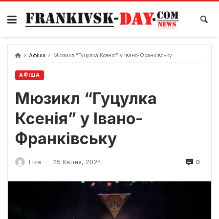
Skip
to
content
Афіша
Мюзикл “Гуцулка Ксенія” у Івано-Франківську
АФІША
Мюзикл “Гуцулка
Ксенія” у Івано-
Франківську
0
Liza
25 Квітня, 2024
—