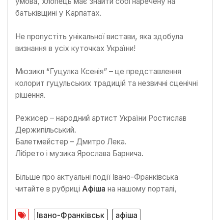
умова, хлопець має знайти собі наречену на
батьківщині у Карпатах.
Не пропустіть унікальної вистави, яка здобула
визнання в усіх куточках України!
Мюзикл “Гуцулка Ксенія” – це представлення
колорит гуцульських традицій та незвичні сценічні
рішення.
Режисер – народний артист України Ростислав
Держипільський.
Балетмейстер – Дмитро Лека.
Лібрето і музика Ярослава Барнича.
Більше про актуальні події Івано-Франківська
читайте в рубриці
Афіша
на нашому порталі,
Івано-Франківськ
афіша