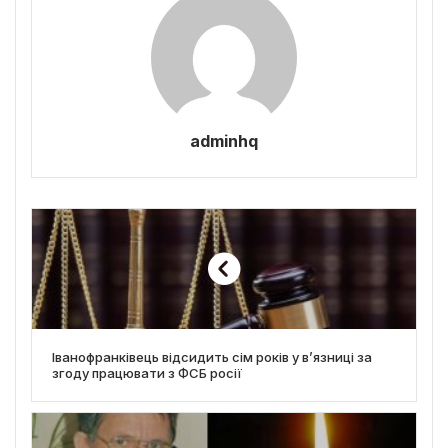
adminhq
Іванофранківець відсидить сім років у в’язниці за
згоду працювати з ФСБ росії