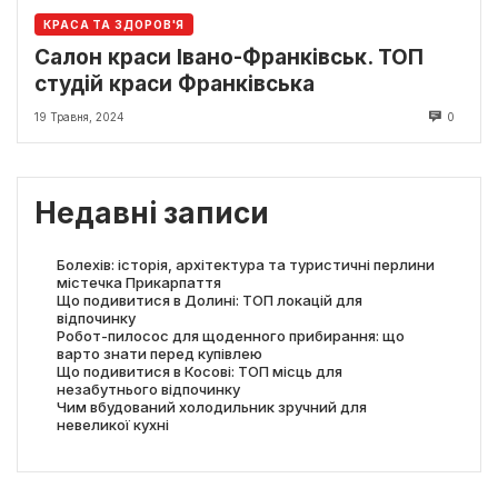
КРАСА ТА ЗДОРОВ'Я
Салон краси Івано-Франківськ. ТОП
студій краси Франківська
19 Травня, 2024
0
Недавні записи
Болехів: історія, архітектура та туристичні перлини
містечка Прикарпаття
Що подивитися в Долині: ТОП локацій для
відпочинку
Робот-пилосос для щоденного прибирання: що
варто знати перед купівлею
Що подивитися в Косові: ТОП місць для
незабутнього відпочинку
Чим вбудований холодильник зручний для
невеликої кухні