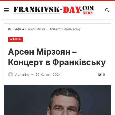
Skip
to
content
Афіша
Арсен Мірзоян – Концерт в Франківську
АФІША
Арсен Мірзоян –
Концерт в Франківську
0
Adminhq
29 Квітня, 2024
—