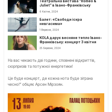
Театральна вистава “Romeo &
Juliet” в Івано-Франківську
6 Квітня, 2024
Балет: «Свободи іскра
невгасима»
1 Вересня, 2024
KOLA дарує весняне тепло Івано-
Франківську: концерт 3 квітня
25 Березня, 2024
На вас чекають дві години, сповнені відкриттів,
сюрпризів та потужної енергетики!
Це буде концерт, де кожна нота буде зіграна
чесно!” обіцяє Арсен Мірзоян.