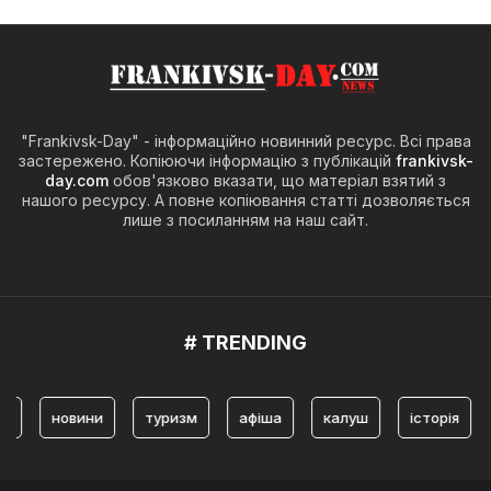
"Frankivsk-Day" - інформаційно новинний ресурс. Всі права
застережено. Копіюючи інформацію з публікацій
frankivsk-
day.com
обов'язково вказати, що матеріал взятий з
нашого ресурсу. А повне копіювання статті дозволяється
лише з посиланням на наш сайт.
# TRENDING
новини
туризм
афіша
калуш
історія
ярем