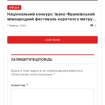
АФІША
Національний конкурс: Івано-Франківський
міжнародний фестиваль короткого метру
4:3 оголосив програми
7 Вересня, 2024
0
LOAD MORE
ЗАЛИШИТИ ВІДПОВІДЬ
Ваша e-mail адреса не оприлюднюватиметься.
Обов’язкові поля позначені
*
Коментар
*