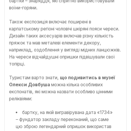
бартки – знаряддя, які спритно використовували
воїни-горяни.
Також експозиція включає поширені в
карпатському регіоні чоловічі шкіряні пояси череси.
Дизайн таких аксесуарів включав різну кількість
пряжок та мав металеві елементи декору,
наприклад, оздоблення у вигляді мідних ланцюжків.
На череси відчайдушні опришки підвішували свої
топірці.
Туристам варто знати,
що подивитись в музеї
Олекси Довбуша
можна кілька особливих
експонатів, які можна назвати особливо цінними
реліквіями:
бартку, на якій вигравірувана дата «1734»
– фундатор закладу переконаний, що саме
цю зброю легендарний опришок використав