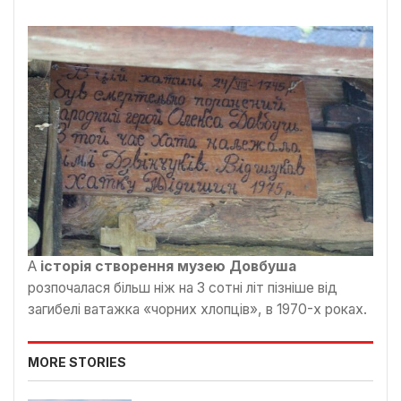
А
історія створення музею Довбуша
розпочалася більш ніж на 3 сотні літ пізніше від
загибелі ватажка «чорних хлопців», в 1970-х роках.
MORE STORIES