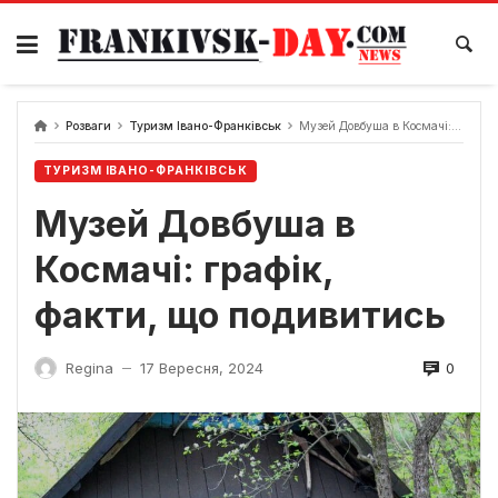
Skip
to
content
Розваги
Туризм Івано-Франківськ
Музей Довбуша в Космачі: графік, факти, що подивитись
ТУРИЗМ ІВАНО-ФРАНКІВСЬК
Музей Довбуша в
Космачі: графік,
факти, що подивитись
0
Regina
17 Вересня, 2024
—