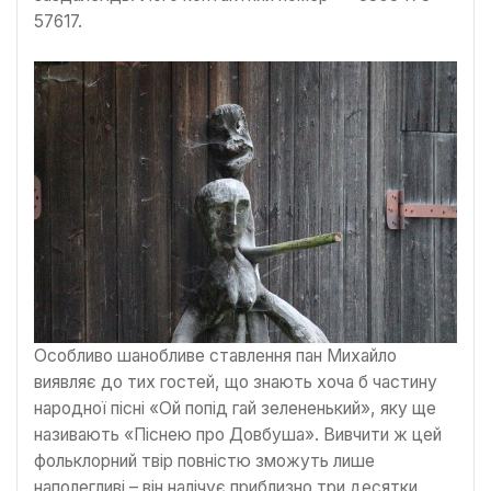
57617.
Особливо шанобливе ставлення пан Михайло
виявляє до тих гостей, що знають хоча б частину
народної пісні «Ой попід гай зелененький», яку ще
називають «Піснею про Довбуша». Вивчити ж цей
фольклорний твір повністю зможуть лише
наполегливі – він налічує приблизно три десятки