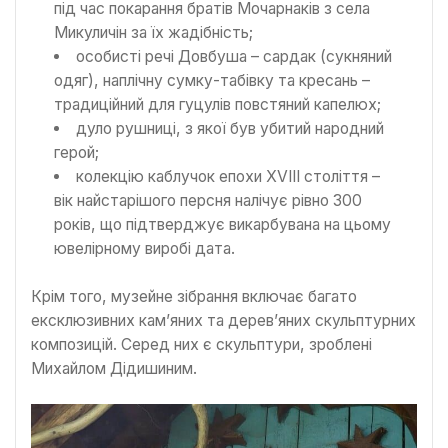
під час покарання братів Мочарнаків з села
Микуличін за їх жадібність;
особисті речі Довбуша – сардак (сукняний
одяг), наплічну сумку-табівку та кресань –
традиційний для гуцулів повстяний капелюх;
дуло рушниці, з якої був убитий народний
герой;
колекцію каблучок епохи XVIII століття –
вік найстарішого персня налічує рівно 300
років, що підтверджує викарбувана на цьому
ювелірному виробі дата.
Крім того, музейне зібрання включає багато
ексклюзивних кам’яних та дерев’яних скульптурних
композицій. Серед них є скульптури, зроблені
Михайлом Дідишиним.