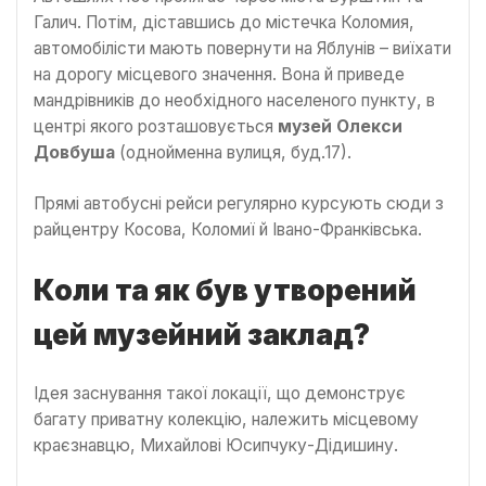
Галич. Потім, діставшись до містечка Коломия,
автомобілісти мають повернути на Яблунів – виїхати
на дорогу місцевого значення. Вона й приведе
мандрівників до необхідного населеного пункту, в
центрі якого розташовується
музей Олекси
Довбуша
(однойменна вулиця, буд.17).
Прямі автобусні рейси регулярно курсують сюди з
райцентру Косова, Коломиї й Івано-Франківська.
Коли та як був утворений
цей музейний заклад?
Ідея заснування такої локації, що демонструє
багату приватну колекцію, належить місцевому
краєзнавцю, Михайлові Юсипчуку-Дідишину.