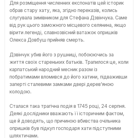
Для розміщення численних експонатів цей історик
обрав стару хату, яка, згідно переказів, колись
слугувала зимівником для Стефана Дзвінчука. Саме
від рук цього заможного місцевого селянина, якщо
вірити легенді, славнозвісний ватажок опришків
Олекса Довбуш прийняв смерть.
Дзвінчук убив його з рушниці, побоюючись за
життя своїх стареньких батьків. Трапилося це, коли
карпатський народний месник разом із
побратимами вломився до його хатини, підваживши
заперті сталевими замками двері дерев’яною
колодою.
Сталася така трагічна подія в 1745 році, 24 серпня.
Деякі дослідники вважають її історичним фактом,
ще й доводять, що причиною вбивства очільника
опришків був підкуп господаря хати підступними
шляхтичами.