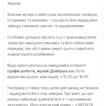
України.
Власник музею є майстром захоплюючих оповідок,
історичних та казкових – слухають його відвідувачі
завжди з великою увагою та задоволенням.
Особливо доладно звучать з уст краєзнавця епічні
твори про народного месника та його побратимів-
опришків, про обставини смерті цього славетного
«карпатського розбійника».
Якщо орієнтуватися на наведений в інтернеті
графік роботи, музей Довбуша
має бути
відкритим щодня, крім неділі, з 10.00 до 18.00.
Насправді у темну пору доби цей заклад не працює
– відвідувати його слід завидна. Про візит до цієї
локації найкраще домовлятися з її засновником
заздалегідь. Його контактний номер – +3803478