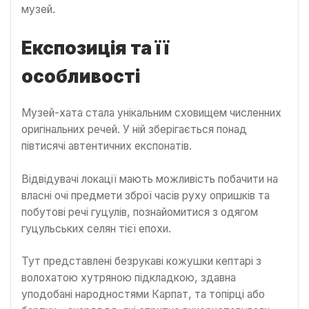
музей.
Експозиція та її
особливості
Музей-хата стала унікальним сховищем численних
оригінальних речей. У ній зберігається понад
півтисячі автентичних експонатів.
Відвідувачі локації мають можливість побачити на
власні очі предмети зброї часів руху опришків та
побутові речі гуцулів, познайомитися з одягом
гуцульських селян тієї епохи.
Тут представлені безрукаві кожушки кептарі з
волохатою хутряною підкладкою, здавна
уподобані народностями Карпат, та топірці або