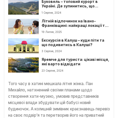
Буковель – топовий курорт в
Україні. Де зупинитись, що
подивитись
1 Серпня, 2024
Літній відпочинок на Івано-
Франківщині: найкращі локації та
ідеї для подорожі
19 Липня, 2025
Екскурсія в Калуш – куди піти та
що подивитись в Калуші?
3 Серпня, 2024
Яремче для туриста: цікаві місця,
які варто відвідати
23 Серпня, 2024
Того часу в хатині мешкала літня жінка. Пан
Михайло, натхненний своїми планами щодо
створення хати-музею, умовив представників
місцевої влади збудувати цій бабусі новий
будиночок. А колишній зимівник краєзнавець перевіз
на своє подвір’я та перетворив його на приватний