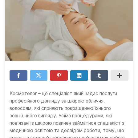
Косметолог – це спеціаліст який надає послуги
професійного догляду за шкірою обличчя,
волоссям, які сприяють покращенню їхнього
зовнішнього вигляду. Усіма процедурами, які
пов’язані із шкірою повинен займатися спеціаліст з
медичною освітою та досвідом роботи, тому, що
краса та здоров’я нерозривно пов’язані між собою,