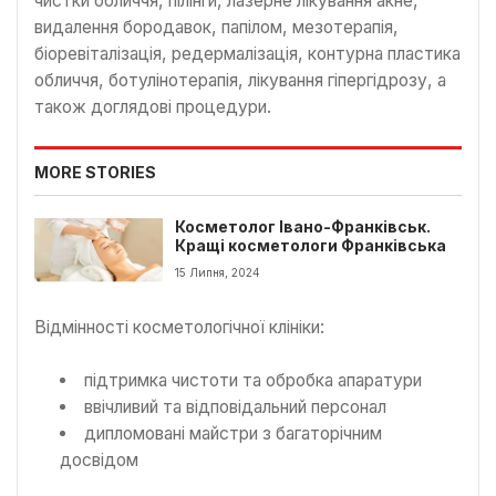
чистки обличчя, пілінги, лазерне лікування акне,
видалення бородавок, папілом, мезотерапія,
біоревіталізація, редермалізація, контурна пластика
обличчя, ботулінотерапія, лікування гіпергідрозу, а
також доглядові процедури.
MORE STORIES
Косметолог Івано-Франківськ.
Кращі косметологи Франківська
15 Липня, 2024
Відмінності косметологічної клініки:
підтримка чистоти та обробка апаратури
ввічливий та відповідальний персонал
дипломовані майстри з багаторічним
досвідом