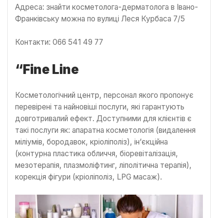
Адреса: знайти косметолога-дерматолога в Івано-
Франківську можна по вулиці Леся Курбаса 7/5
Контакти: 066 541 49 77
“Fine Line
Косметологічний центр, персонал якого пропонує
перевірені та найновіші послуги, які гарантують
довготривалий ефект. Доступними для клієнтів є
такі послуги як: апаратна косметологія (видалення
міліумів, бородавок, кріоліполіз), ін’єкційна
(контурна пластика обличчя, біоревіталізація,
мезотерапія, плазмоліфтинг, ліполітична терапія),
корекція фігури (кріоліполіз, LPG масаж).