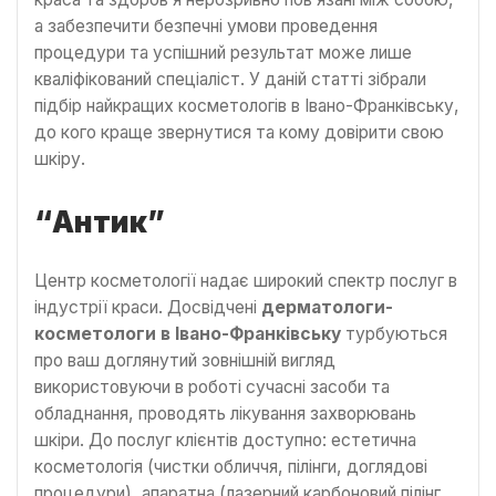
а забезпечити безпечні умови проведення
процедури та успішний результат може лише
кваліфікований спеціаліст. У даній статті зібрали
підбір найкращих косметологів в Івано-Франківську,
до кого краще звернутися та кому довірити свою
шкіру.
“Антик”
Центр косметології надає широкий спектр послуг в
індустрії краси. Досвідчені
дерматологи-
косметологи в Івано-Франківську
турбуються
про ваш доглянутий зовнішній вигляд
використовуючи в роботі сучасні засоби та
обладнання, проводять лікування захворювань
шкіри. До послуг клієнтів доступно: естетична
косметологія (чистки обличчя, пілінги, доглядові
процедури), апаратна (лазерний карбоновий пілінг,