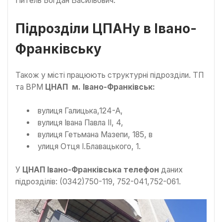
Питель Богдан Васильович.
Підрозділи ЦПАНу в Івано-
Франківську
Також у місті працюють структурні підрозділи. ТП
та ВРМ
ЦНАП м. Івано-Франківськ:
вулиця Галицька,124-А,
вулиця Івана Павла ІІ, 4,
вулиця Гетьмана Мазепи, 185, в
улиця Отця І.Блавацького, 1.
У
ЦНАП Івано-Франківська телефон
даних
підрозділів: (0342)750-119, 752-041,752-061.