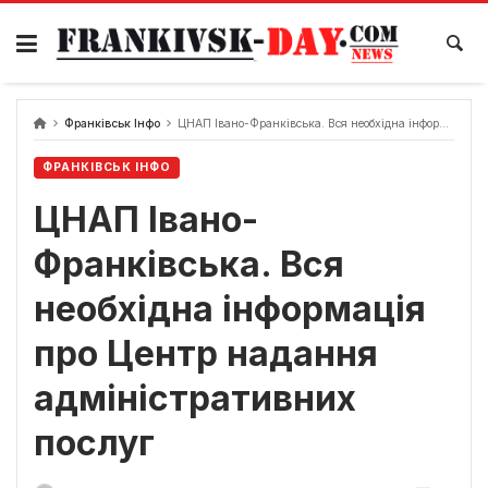
Skip
to
content
Франківськ Інфо
ЦНАП Івано-Франківська. Вся необхідна інформація про Центр надання адміністративних послуг
ФРАНКІВСЬК ІНФО
ЦНАП Івано-
Франківська. Вся
необхідна інформація
про Центр надання
адміністративних
послуг