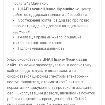
послуга “єМалятко”.
ЦНАП вакансії Івано-Франківськ
, центр
зайнятості, державні виплати з безробіття.
Обстеження житла, свідоцтво про право
власності, надання дозволів на відключення
від мереж.
Реалізація права на житло, соціальне
житло, інші житлові питання.
Підприємницька діяльність.
Якщо скористатись
ЦНАП Івано-Франківськ
сайт
, то можна зареєструватись в особистому
кабінеті, відстежувати власні запити та
скористатися широким спектром електронних
послуг. Наприклад, отримати копії, витягів з
нормативних документів та протоколів засідання
сесії. Експлуатаційні дозволи, висновки на початок
роботи та дозвіл на проведення робіт. Опіка й
піклування над дітьми. Охорона родини,