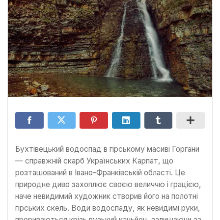
Бухтівецький водоспад в гірському масиві Горгани
— справжній скарб Українських Карпат, що
розташований в Івано-Франківській області. Це
природне диво захоплює своєю величчю і грацією,
наче невидимий художник створив його на полотні
гірських скель. Води водоспаду, як невидимі руки,
прориваються крізь вузький каньйон, залишаючи за