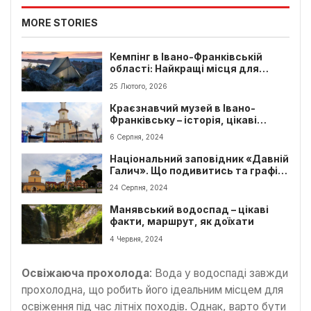
MORE STORIES
Кемпінг в Івано-Франківській
області: Найкращі місця для
відпочинку з палатками
25 Лютого, 2026
Краєзнавчий музей в Івано-
Франківську – історія, цікаві
факти, ціни
6 Серпня, 2024
Національний заповідник «Давній
Галич». Що подивитись та графік
роботи
24 Серпня, 2024
Манявський водоспад – цікаві
факти, маршрут, як доїхати
4 Червня, 2024
Освіжаюча прохолода
: Вода у водоспаді завжди
прохолодна, що робить його ідеальним місцем для
освіження під час літніх походів. Однак, варто бути