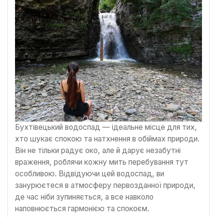
Бухтівецький водоспад — ідеальне місце для тих,
хто шукає спокою та натхнення в обіймах природи.
Він не тільки радує око, але й дарує незабутні
враження, роблячи кожну мить перебування тут
особливою. Відвідуючи цей водоспад, ви
занурюєтеся в атмосферу первозданної природи,
де час ніби зупиняється, а все навколо
наповнюється гармонією та спокоєм.