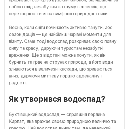
собою слід незабутнього шуму і сплесків, що
перетворюються на симфонію природної сили.
Весна, коли сніги починають активно танути, або
сезон дощів — це найбільш чарівні моменти для
візиту. Саме тоді водоспад розкриває свою повну
силу та красу, даруючи туристам незабутні
враження. Ще з відстані можна почути, як він
бурчить та грає на струнах природи, а його води
зливаються в величезні каскади, що зриваються
вниз, даруючи миттєву порцію адреналіну і
радості.
Як утворився водоспад?
Бухтівецький водоспад — справжня перлина
Карпат, яка вражає своєю природною величчю та
красою. Цей водоспад виник там, де невеликий