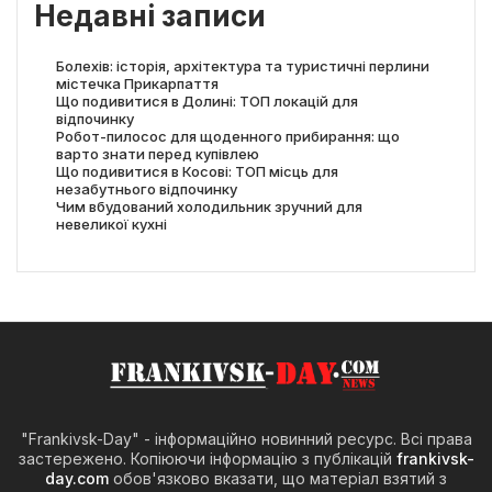
Недавні записи
Болехів: історія, архітектура та туристичні перлини
містечка Прикарпаття
Що подивитися в Долині: ТОП локацій для
відпочинку
Робот-пилосос для щоденного прибирання: що
варто знати перед купівлею
Що подивитися в Косові: ТОП місць для
незабутнього відпочинку
Чим вбудований холодильник зручний для
невеликої кухні
"Frankivsk-Day" - інформаційно новинний ресурс. Всі права
застережено. Копіюючи інформацію з публікацій
frankivsk-
day.com
обов'язково вказати, що матеріал взятий з