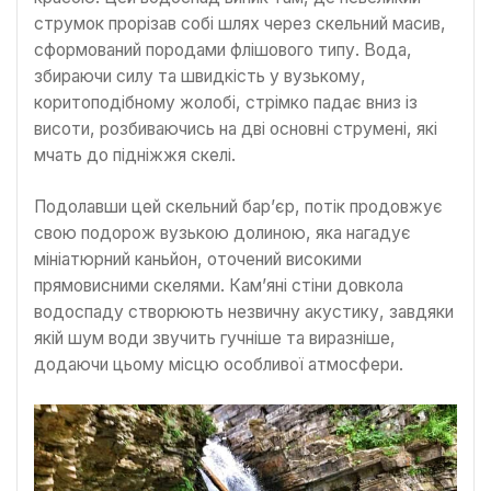
струмок прорізав собі шлях через скельний масив,
сформований породами флішового типу. Вода,
збираючи силу та швидкість у вузькому,
коритоподібному жолобі, стрімко падає вниз із
висоти, розбиваючись на дві основні струмені, які
мчать до підніжжя скелі.
Подолавши цей скельний бар’єр, потік продовжує
свою подорож вузькою долиною, яка нагадує
мініатюрний каньйон, оточений високими
прямовисними скелями. Кам’яні стіни довкола
водоспаду створюють незвичну акустику, завдяки
якій шум води звучить гучніше та виразніше,
додаючи цьому місцю особливої атмосфери.