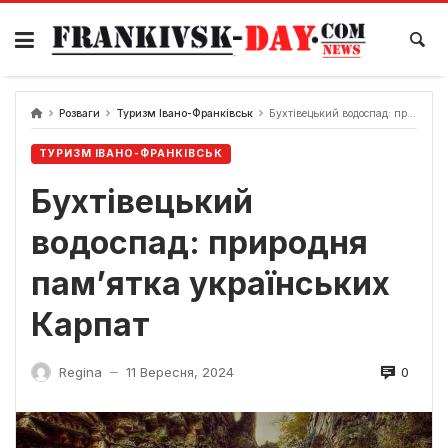
Skip
to
content
Розваги
Туризм Івано-Франківськ
Бухтівецький водоспад: природня пам’ятка українських Карпат
ТУРИЗМ ІВАНО-ФРАНКІВСЬК
Бухтівецький
водоспад: природня
пам’ятка українських
Карпат
0
Regina
11 Вересня, 2024
—