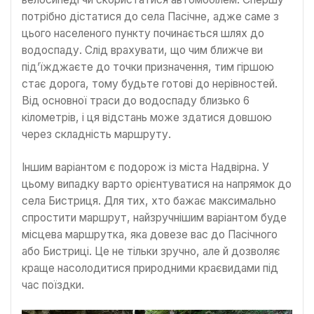
потрібно дістатися до села Пасічне, адже саме з
цього населеного пункту починається шлях до
водоспаду. Слід врахувати, що чим ближче ви
під’їжджаєте до точки призначення, тим гіршою
стає дорога, тому будьте готові до нерівностей.
Від основної траси до водоспаду близько 6
кілометрів, і ця відстань може здатися довшою
через складність маршруту.
Іншим варіантом є подорож із міста Надвірна. У
цьому випадку варто орієнтуватися на напрямок до
села Бистриця. Для тих, хто бажає максимально
спростити маршрут, найзручнішим варіантом буде
місцева маршрутка, яка довезе вас до Пасічного
або Бистриці. Це не тільки зручно, але й дозволяє
краще насолодитися природними краєвидами під
час поїздки.