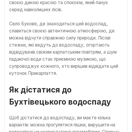
своєю дикою красою та спокоєм, який панує
серед навколишніх лісів.
Село Букове, де знаходиться цей водоспад,
славиться своєю автентичною атмосферою, де
можна відчути справжню силу природи. Лісові
стежки, які ведуть до водоспаду, огортають
відвідувачів свіжим карпатським повітрям, а шум
падаючої води стає приємною музикою, що
супроводжує кожного, хто вирішив відвідати цей
куточок Прикарпаття.
Як дістатися до
Бухтівецького водоспаду
Щоб дістатися до водоспаду, ви маєте кілька
варіантів: можна прогулятися пішки, вирушити на
велосипеді чи скористатися автомобілем. Спершу