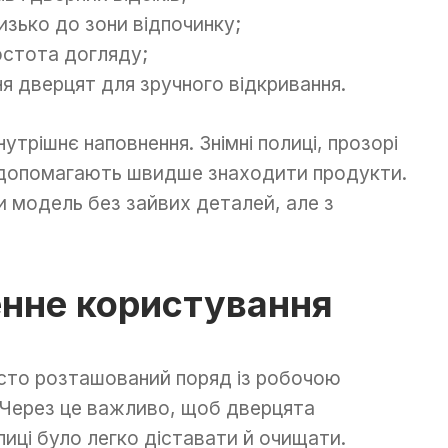
изько до зони відпочинку;
остота догляду;
я дверцят для зручного відкривання.
нутрішнє наповнення. Знімні полиці, прозорі
в допомагають швидше знаходити продукти.
 модель без зайвих деталей, але з
нне користування
асто розташований поряд із робочою
Через це важливо, щоб дверцята
лиці було легко діставати й очищати.