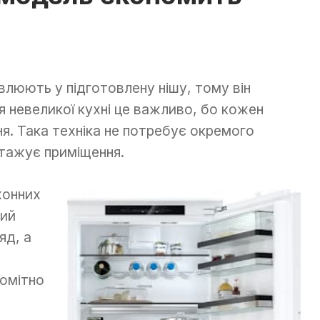
люють у підготовлену нішу, тому він
я невеликої кухні це важливо, бо кожен
я. Така техніка не потребує окремого
нтажує приміщення.
хонних
тий
яд, а
помітно