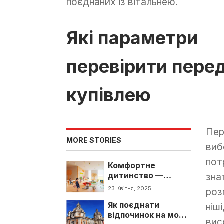
поєднаних із вітальнею.
Які параметри
перевірити пере
купівлею
Пе
MORE STORIES
виб
пот
Комфортне
дитинство —
зна
здорове
23 Квітня, 2025
роз
середовище у
Як поєднати
дитячих садках
ніші
відпочинок на морі
вис