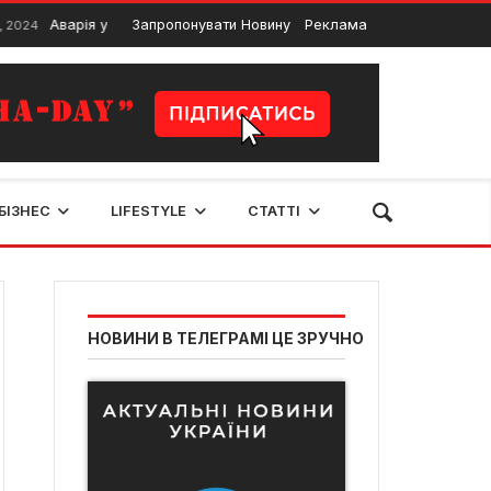
Аварія у Франківську. Зіткнулися машина та самокат
Запропонувати Новину
Реклама
25 Березня
БІЗНЕС
LIFESTYLE
СТАТТІ
НОВИНИ В ТЕЛЕГРАМІ ЦЕ ЗРУЧНО