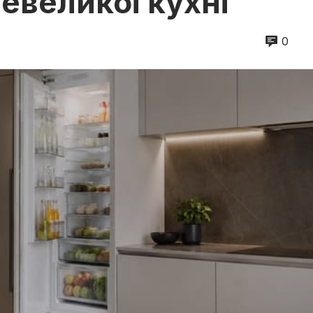
евеликої кухні
0