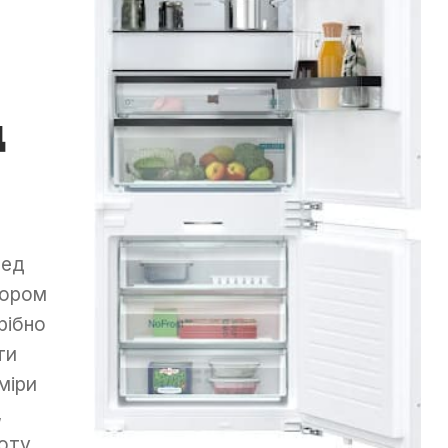
д
ред
ором
рібно
ти
міри
,
оту