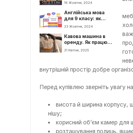
та пізнавальні
18 Жовтня, 2024
екскурсії:
Англійська мова
ідеальний варіант з
меб
для 9 класу: як
Римом та Ладісполі
хол
підготуватися до
23 Жовтня, 2024
іспитів
важ
Кавова машина в
про
оренду. Як працює
послуга та скільки
21 Квітня, 2025
гот
коштує?
нев
внутрішній простір добре організ
Перед купівлею зверніть увагу на
висота й ширина корпусу, щ
нішу;
корисний об’єм камер для 
розташування полиць, ящиків