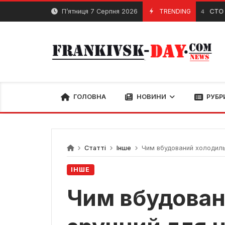
Skip
П’ятниця 7 Серпня 2026
TRENDING
СТО Івано-Ф
2 Травня, 2024
to
content
ГОЛОВНА
НОВИНИ
РУБР
Статті
Інше
Чим вбудований холодильн
ІНШЕ
Чим вбудован