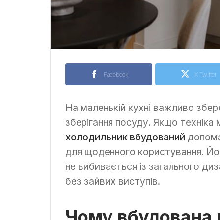
Facebook
X Twitter
На маленькій кухні важливо збере
зберігання посуду. Якщо техніка 
холодильник вбудований
допома
для щоденного користування. Йо
не вибивається із загального диз
без зайвих виступів.
Чому вбудована