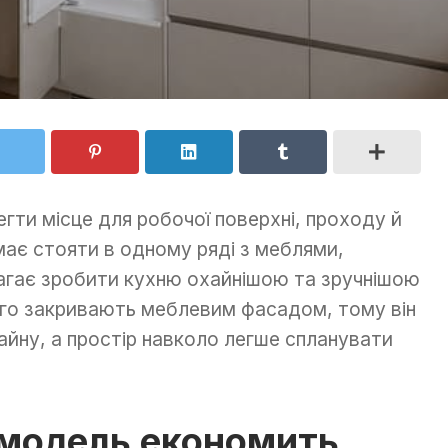
гти місце для робочої поверхні, проходу й
має стояти в одному ряді з меблями,
гає зробити кухню охайнішою та зручнішою
го закривають меблевим фасадом, тому він
айну, а простір навколо легше спланувати
 модель економить