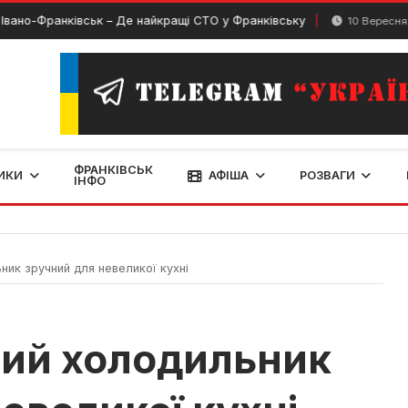
ранківськ – Де найкращі СТО у Франківську
10 Вересня, 2024
ФРАНКІВСЬК
ИКИ
АФІША
РОЗВАГИ
ІНФО
ик зручний для невеликої кухні
ий холодильник