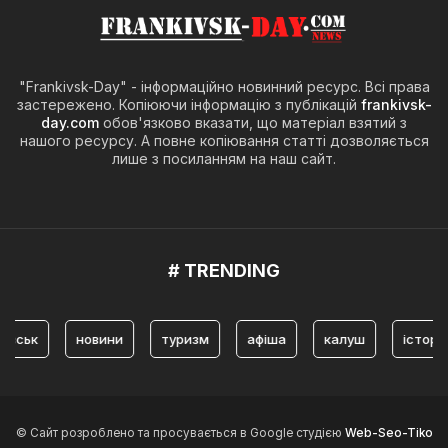
"Frankivsk-Day" - інформаційно новинний ресурс. Всі права
застережено. Копіюючи інформацію з публікацій
frankivsk-
day.com
обов'язково вказати, що матеріал взятий з
нашого ресурсу. А повне копіювання статті дозволяється
лише з посиланням на наш сайт.
# TRENDING
ьк
новини
туризм
афіша
калуш
історія
© Сайт розроблено та просувається в Google студією
Web-Seo-Tiko