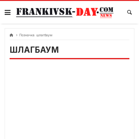
Skip
to
content
Позначка:
шлагбаум
ШЛАГБАУМ