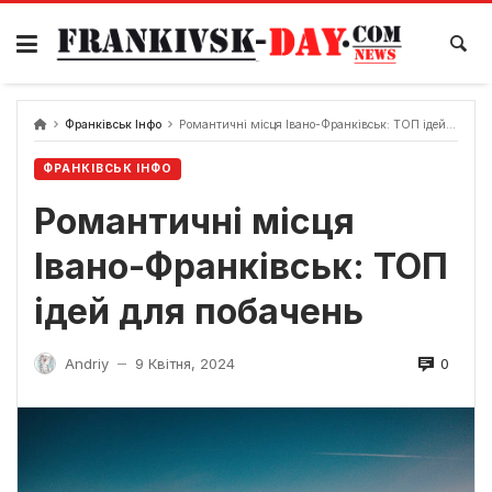
Skip
to
content
Франківськ Інфо
Романтичні місця Івано-Франківськ: ТОП ідей для побачень
ФРАНКІВСЬК ІНФО
Романтичні місця
Івано-Франківськ: ТОП
ідей для побачень
0
Andriy
9 Квітня, 2024
—