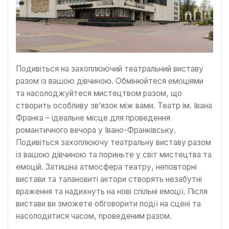
Подивіться на захоплюючий театральний виставу
разом із вашою дівчиною. Обмінюйтеся емоціями
та насолоджуйтеся мистецтвом разом, що
створить особливу зв’язок між вами. Театр ім. Івана
Франка – ідеальне місце для проведення
романтичного вечора у Івано-Франківську.
Подивіться захоплюючу театральну виставу разом
із вашою дівчиною та пориньте у світ мистецтва та
емоцій. Затишна атмосфера театру, неповторні
вистави та талановиті актори створять незабутні
враження та надихнуть на нові спільні емоції. Після
вистави ви зможете обговорити події на сцені та
насолодитися часом, проведеним разом.