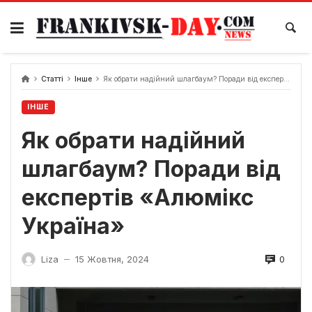
Skip
to
content
Статті
Інше
Як обрати надійний шлагбаум? Поради від експертів «Алюмікс Україна»
ІНШЕ
Як обрати надійний
шлагбаум? Поради від
експертів «Алюмікс
Україна»
0
Liza
15 Жовтня, 2024
—