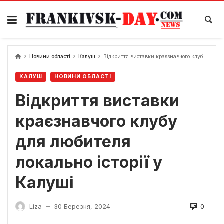
Skip
to
content
Новини області
Калуш
Відкриття виставки краєзнавчого клубу для любителя локально історії у Калуші
КАЛУШ
НОВИНИ ОБЛАСТІ
Відкриття виставки
краєзнавчого клубу
для любителя
локально історії у
Калуші
0
Liza
30 Березня, 2024
—