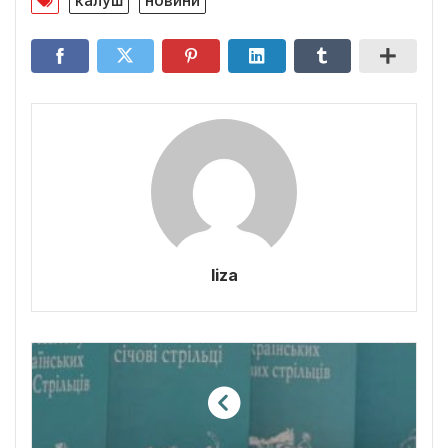
калуш
новини
liza