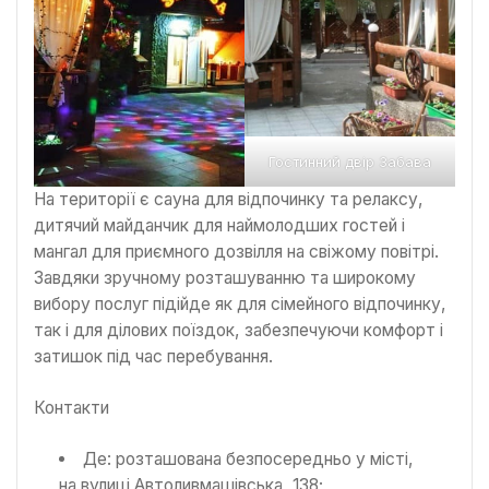
Гостинний двір Забава
На території є сауна для відпочинку та релаксу,
дитячий майданчик для наймолодших гостей і
мангал для приємного дозвілля на свіжому повітрі.
Завдяки зручному розташуванню та широкому
вибору послуг підійде як для сімейного відпочинку,
так і для ділових поїздок, забезпечуючи комфорт і
затишок під час перебування.
Контакти
Де: розташована безпосередньо у місті,
на вулиці Автоливмашівська, 138;