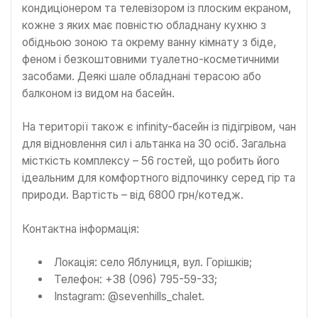
кондиціонером та телевізором із плоским екраном,
кожне з яких має повністю обладнану кухню з
обідньою зоною та окрему ванну кімнату з біде,
феном і безкоштовними туалетно-косметичними
засобами. Деякі шале обладнані терасою або
балконом із видом на басейн.
На території також є infinity-басейн із підігрівом, чан
для відновлення сил і альтанка на 30 осіб. Загальна
місткість комплексу – 56 гостей, що робить його
ідеальним для комфортного відпочинку серед гір та
природи. Вартість – від 6800 грн/котедж.
Контактна інформація:
Локація: село Яблуниця, вул. Горішків;
Телефон: +38 (096) 795-59-33;
Instagram: @sevenhills_chalet.