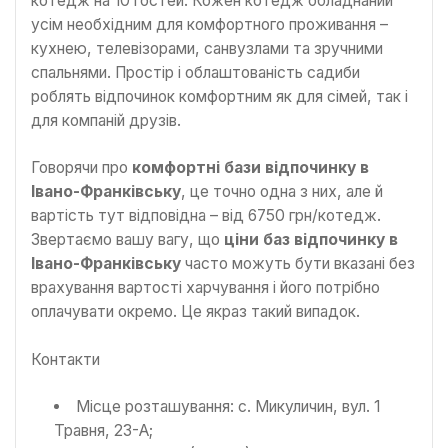
котедж на 10 гостей. Кожен котедж обладнаний
усім необхідним для комфортного проживання –
кухнею, телевізорами, санвузлами та зручними
спальнями. Простір і облаштованість садиби
роблять відпочинок комфортним як для сімей, так і
для компаній друзів.
Говорячи про
комфортні бази відпочинку в
Івано-Франківську
, це точно одна з них, але й
вартість тут відповідна – від 6750 грн/котедж.
Звертаємо вашу вагу, що
ціни баз відпочинку в
Івано-Франківську
часто можуть бути вказані без
врахування вартості харчування і його потрібно
оплачувати окремо. Це якраз такий випадок.
Контакти
Місце розташування: с. Микуличин, вул. 1
Травня, 23-А;