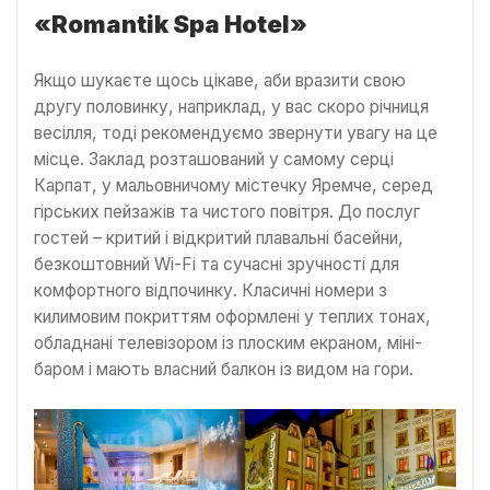
«Romantik Spa Hotel»
Якщо шукаєте щось цікаве, аби вразити свою
другу половинку, наприклад, у вас скоро річниця
весілля, тоді рекомендуємо звернути увагу на це
місце. Заклад розташований у самому серці
Карпат, у мальовничому містечку Яремче, серед
гірських пейзажів та чистого повітря. До послуг
гостей – критий і відкритий плавальні басейни,
безкоштовний Wi-Fi та сучасні зручності для
комфортного відпочинку. Класичні номери з
килимовим покриттям оформлені у теплих тонах,
обладнані телевізором із плоским екраном, міні-
баром і мають власний балкон із видом на гори.