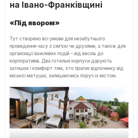
на Івано-Франківщині
«Під явором»
Тут створено всі умови для незабутнього
проведення часу з сім’єю чи друзями, а також для
організації важливих подій – від весіль до
корпоративів. Два готельні корпуси дарують
затишок і комфорт тим, хто прагне відпочинку від
міської метушні, залишаючись поруч із містом.
Під явором
Під явором