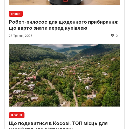
ІНШЕ
Робот-пилосос для щоденного прибирання:
що варто знати перед купівлею
27 Травня, 2026
0
КОСІВ
Що подивитися в Косові: ТОП місць для