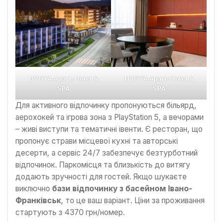
HVOYA Apart-Hotel &
HVOYA Apart-Hotel &
SPA
SPA
Для активного відпочинку пропонуються більярд,
аерохокей та ігрова зона з PlayStation 5, а вечорами
– живі виступи та тематичні івенти. Є ресторан, що
пропонує страви місцевої кухні та авторські
десерти, а сервіс 24/7 забезпечує безтурботний
відпочинок. Паркомісця та близькість до витягу
додають зручності для гостей. Якщо шукаєте
виключно
бази відпочинку з басейном Івано-
Франківськ
, то це ваш варіант. Ціни за проживання
стартують з 4370 грн/номер.