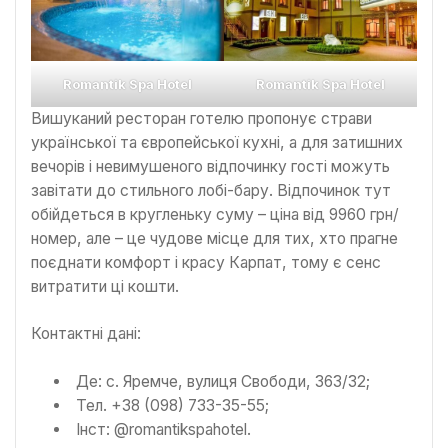
Romantik Spa Hotel
Romantik Spa Hotel
Вишуканий ресторан готелю пропонує страви
української та європейської кухні, а для затишних
вечорів і невимушеного відпочинку гості можуть
завітати до стильного лобі-бару. Відпочинок тут
обійдеться в кругленьку суму – ціна від 9960 грн/
номер, але – це чудове місце для тих, хто прагне
поєднати комфорт і красу Карпат, тому є сенс
витратити ці кошти.
Контактні дані:
Де: с. Яремче, вулиця Свободи, 363/32;
Тел. +38 (098) 733-35-55;
Інст: @romantikspahotel.