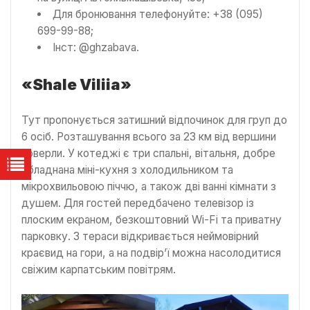
Для бронювання телефонуйте: +38 (095)
699-99-88;
Інст: @ghzabava.
«Shale Viliia»
Тут пропонується затишний відпочинок для груп до
6 осіб. Розташування всього за 23 км від вершини
Говерли. У котеджі є три спальні, вітальня, добре
обладнана міні-кухня з холодильником та
мікрохвильовою піччю, а також дві ванні кімнати з
душем. Для гостей передбачено телевізор із
плоским екраном, безкоштовний Wi-Fi та приватну
парковку. З тераси відкривається неймовірний
краєвид на гори, а на подвір’ї можна насолодитися
свіжим карпатським повітрям.