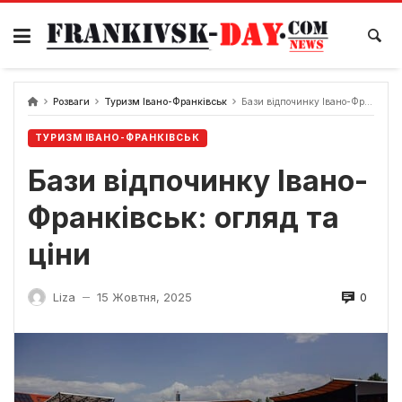
Skip
to
content
Розваги
Туризм Івано-Франківськ
Бази відпочинку Івано-Франківськ: огляд та ціни
ТУРИЗМ ІВАНО-ФРАНКІВСЬК
Бази відпочинку Івано-
Франківськ: огляд та
ціни
0
Liza
15 Жовтня, 2025
—