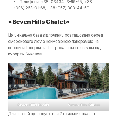
Телефони: +38 (03434) 3-99-65, +38
(096) 263-01-68, +38 (067) 303-44-60.
«Seven Hills Chalet»
Ця унікальна база відпочинку розташована серед
смерекового лісу з неймовірною панорамою на
вершини Говерли та Петроса, всього за 5 км від
курорту Буковель.
Seven Hills Chalet
Seven Hills Chalet
Для гостей пропонуються 7 стильних шале з