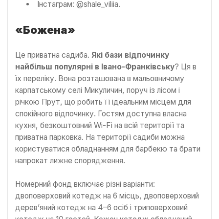
Інстаграм: @shale_viliia.
«Божена»
Це приватна садиба.
Які бази відпочинку
найбільш популярні в Івано-Франківську
? Ця в
їх переліку. Вона розташована в мальовничому
карпатському селі Микуличин, поруч із лісом і
річкою Прут, що робить її ідеальним місцем для
спокійного відпочинку. Гостям доступна власна
кухня, безкоштовний Wi-Fi на всій території та
приватна парковка. На території садиби можна
користуватися обладнанням для барбекю та брати
напрокат лижне спорядження.
Номерний фонд включає різні варіанти:
двоповерховий котедж на 6 місць, двоповерховий
дерев’яний котедж на 4–6 осіб і триповерховий