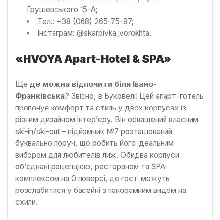
Грушевського 15-А;
Тел.: +38 (068) 265-75-97;
Інстаграм: @skarbivka_vorokhta.
«HVOYA Apart-Hotel & SPA»
Ще
де можна відпочити біля Івано-
Франківська
? Звісно, в Буковелі! Цей апарт-готель
пропонує комфорт та стиль у двох корпусах із
різним дизайном інтер’єру. Він оснащений власним
ski-in/ski-out – підйомник №7 розташований
буквально поруч, що робить його ідеальним
вибором для любителів лиж. Обидва корпуси
об’єднані рецепцією, рестораном та SPA-
комплексом на 0 поверсі, де гості можуть
розслабитися у басейні з панорамним видом на
схили.