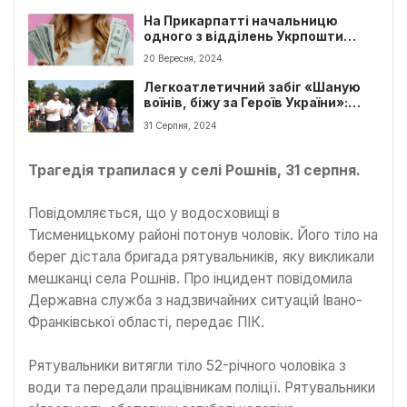
На Прикарпатті начальницю
одного з відділень Укрпошти
будуть судити
20 Вересня, 2024
Легкоатлетичний забіг «Шаную
воїнів, біжу за Героїв України»:
Калуська громада знову
31 Серпня, 2024
долучилася до участі
Трагедія трапилася у селі Рошнів, 31 серпня.
Повідомляється, що у водосховищі в
Тисменицькому районі потонув чоловік. Його тіло на
берег дістала бригада рятувальників, яку викликали
мешканці села Рошнів. Про інцидент повідомила
Державна служба з надзвичайних ситуацій Івано-
Франківської області, передає ПІК.
Рятувальники витягли тіло 52-річного чоловіка з
води та передали працівникам поліції. Рятувальники