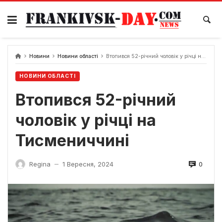
Skip
to
content
Новини
Новини області
Втопився 52-річний чоловік у річці на Тисмениччині
НОВИНИ ОБЛАСТІ
Втопився 52-річний
чоловік у річці на
Тисмениччині
0
Regina
1 Вересня, 2024
—