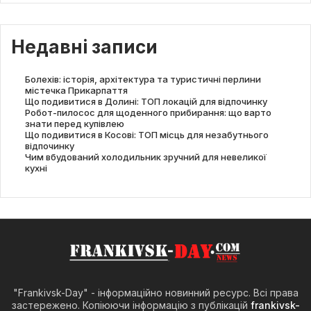
Недавні записи
Болехів: історія, архітектура та туристичні перлини
містечка Прикарпаття
Що подивитися в Долині: ТОП локацій для відпочинку
Робот-пилосос для щоденного прибирання: що варто
знати перед купівлею
Що подивитися в Косові: ТОП місць для незабутнього
відпочинку
Чим вбудований холодильник зручний для невеликої
кухні
"Frankivsk-Day" - інформаційно новинний ресурс. Всі права
застережено. Копіюючи інформацію з публікацій
frankivsk-