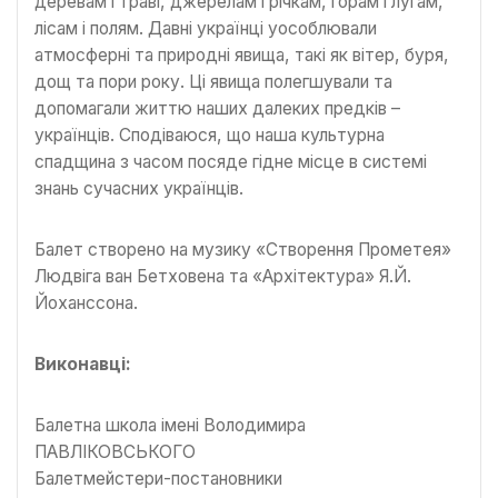
деревам і траві, джерелам і річкам, горам і лугам,
лісам і полям. Давні українці уособлювали
атмосферні та природні явища, такі як вітер, буря,
дощ та пори року. Ці явища полегшували та
допомагали життю наших далеких предків –
українців. Сподіваюся, що наша культурна
спадщина з часом посяде гідне місце в системі
знань сучасних українців.
Балет створено на музику «Створення Прометея»
Людвіга ван Бетховена та «Архітектура» Я.Й.
Йоханссона.
Виконавці:
Балетна школа імені Володимира
ПАВЛІКОВСЬКОГО
Балетмейстери-постановники