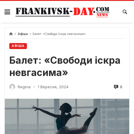
Skip
to
content
Афіша
Балет: «Свободи іскра невгасима»
АФІША
Балет: «Свободи іскра
невгасима»
0
Regina
1 Вересня, 2024
—