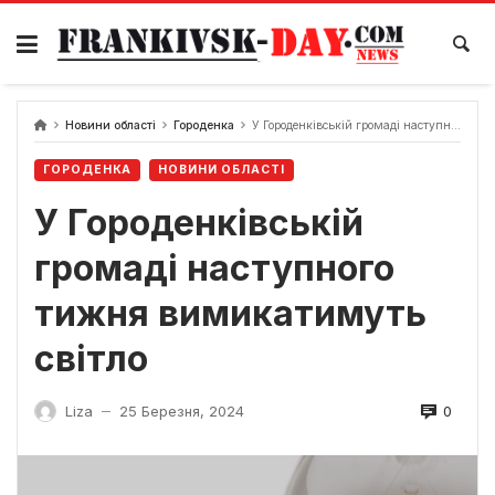
Skip
to
content
Новини області
Городенка
У Городенківській громаді наступного тижня вимикатимуть світло
ГОРОДЕНКА
НОВИНИ ОБЛАСТІ
У Городенківській
громаді наступного
тижня вимикатимуть
світло
0
Liza
25 Березня, 2024
—