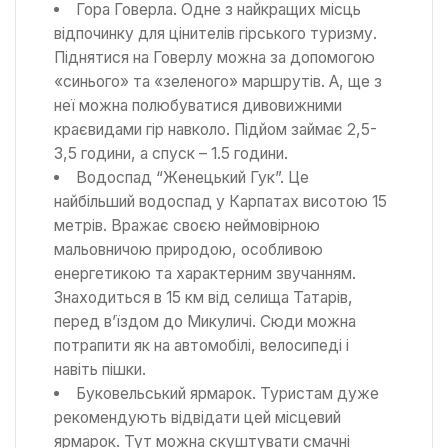
Гора Говерла. Одне з найкращих місць
відпочинку для цінителів гірського туризму.
Піднятися на Говерлу можна за допомогою
«синього» та «зеленого» маршрутів. А, ще з
неї можна полюбуватися дивовижними
краєвидами гір навколо. Підйом займає 2,5-
3,5 години, а спуск – 1.5 години.
Водоспад “Женецький Гук”. Це
найбільший водоспад у Карпатах висотою 15
метрів. Вражає своєю неймовірною
мальовничою природою, особливою
енергетикою та характерним звучанням.
Знаходиться в 15 км від селища Татарів,
перед в’їздом до Микуличі. Сюди можна
потрапити як на автомобілі, велосипеді і
навіть пішки.
Буковельський ярмарок. Туристам дуже
рекомендують відвідати цей місцевий
ярмарок. Тут можна скуштувати смачні