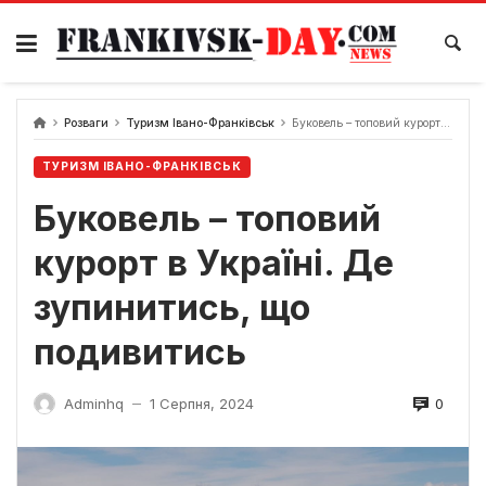
Skip
to
content
Розваги
Туризм Івано-Франківськ
Буковель – топовий курорт в Україні. Де зупинитись, що подивитись
ТУРИЗМ ІВАНО-ФРАНКІВСЬК
Буковель – топовий
курорт в Україні. Де
зупинитись, що
подивитись
0
Adminhq
1 Серпня, 2024
—