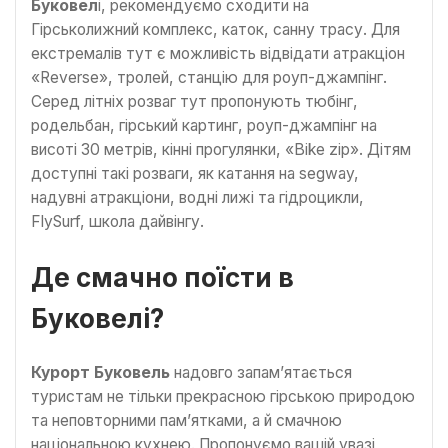
Буковел
і, рекомендуємо сходити на
Гірськолижний комплекс, каток, санну трасу. Для
екстремалів тут є можливість відвідати атракціон
«Reverse», тролей, станцію для роуп-джампінг.
Серед літніх розваг тут пропонують тюбінг,
родельбан, гірський картинг, роуп-джампінг на
висоті 30 метрів, кінні прогулянки, «Bike zip». Дітям
доступні такі розваги, як катання на segway,
надувні атракціони, водні лижі та гідроцикли,
FlySurf, школа дайвінгу.
Де смачно поїсти в
Буковелі?
Курорт Буковель
надовго запам’ятається
туристам не тільки прекрасною гірською природою
та неповторними пам’ятками, а й смачною
національною кухнею. Пропонуємо вашій увазі