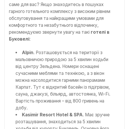
саме для вас? Якщо знаходитесь в пошуках
гарного готельного комплексу з високим рівнем
обслуговування та найкращими умовами для
комфортного та незабутнього відпочинку,
рекомендуємо звернути увагу на такі
готелі в
Буковелі
:
Alpin
. Розташовується на території з
мальовничою природою за 5 хвилин ходьби
від центру Зельдена. Номери оснащені
сучасними меблями та технікою, а з вікон
можна насолодитися гарними панорамами
Карпат. Тут є відкритий басейн із підігрівом,
сауна, джакузі, більярд, автостоянка, Wi-Fi.
Вартість проживання – від 800 гривень на
добу.
Kasimir Resort Hotel & SPA
. Має зручне
розташування, знаходиться за 5 хвилин
ходьби від курорту Буковель. Основна його