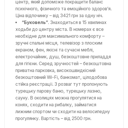
центр, який допоможе покращити баланс
психічного, фізичного та емоційного здоров’я.
Ціна відпочинку – від 3421 грн за одну ніч.
“Буковель”
. Знаходиться в 15 хвилинах
ходьби до центру міста. В номерах є все
необхідне для максимального комфорту –
зручні спальні місця, телевізор з плоским
екраном, фен, якісні та сучасні меблі,
електрочайник, душ, безкоштовне приладдя
для гігієни. Серед зручностей – безкоштовна
приватна парковка, високошвидкісний
безкоштовний Wi-Fi, банкомат, цілодобова
стійка реєстрації. З розваг тут пропонують
турецьку парову баню, турецьку лазню,
сауну. В околицях можна прогулятися на
конях, сходити на рибалку, займатися
лижним спортом чи сходити на велосипедну
прогулянку. Вартість – від 2500 грн.