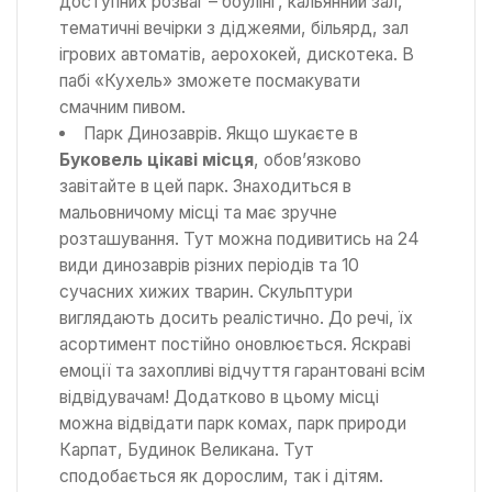
доступних розваг – боулінг, кальянний зал,
тематичні вечірки з діджеями, більярд, зал
ігрових автоматів, аерохокей, дискотека. В
пабі «Кухель» зможете посмакувати
смачним пивом.
Парк Динозаврів. Якщо шукаєте в
Буковель цікаві місця
, обов’язково
завітайте в цей парк. Знаходиться в
мальовничому місці та має зручне
розташування. Тут можна подивитись на 24
види динозаврів різних періодів та 10
сучасних хижих тварин. Скульптури
виглядають досить реалістично. До речі, їх
асортимент постійно оновлюється. Яскраві
емоції та захопливі відчуття гарантовані всім
відвідувачам! Додатково в цьому місці
можна відвідати парк комах, парк природи
Карпат, Будинок Великана. Тут
сподобається як дорослим, так і дітям.