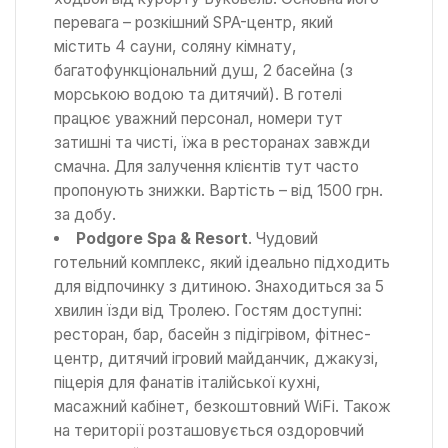
перевага – розкішний SPA-центр, який
містить 4 сауни, соляну кімнату,
багатофункціональний душ, 2 басейна (з
морською водою та дитячий). В готелі
працює уважний персонал, номери тут
затишні та чисті, їжа в ресторанах завжди
смачна. Для залучення клієнтів тут часто
пропонують знижки. Вартість – від 1500 грн.
за добу.
Podgore Spa & Resort
. Чудовий
готельний комплекс, який ідеально підходить
для відпочинку з дитиною. Знаходиться за 5
хвилин їзди від Тролею. Гостям доступні:
ресторан, бар, басейн з підігрівом, фітнес-
центр, дитячий ігровий майданчик, джакузі,
піцерія для фанатів італійської кухні,
масажний кабінет, безкоштовний WiFi. Також
на території розташовується оздоровчий