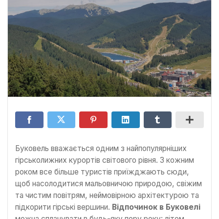
Буковель вважається одним з найпопулярніших
гірськолижних курортів світового рівня. З кожним
роком все більше туристів приїжджають сюди,
щоб насолодитися мальовничою природою, свіжим
та чистим повітрям, неймовірною архітектурою та
підкорити гірські вершини.
Відпочинок в Буковелі
можна спланувати в будь-яку пору року: літом,