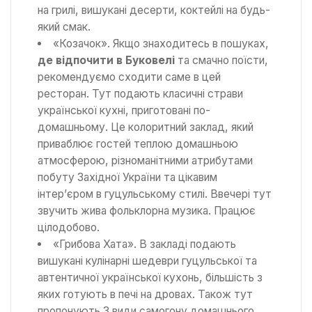
на грилі, вишукані десерти, коктейлі на будь-
який смак.
«Козачок». Якщо знаходитесь в пошуках,
де відпочити в Буковелі
та смачно поїсти,
рекомендуємо сходити саме в цей
ресторан. Тут подають класичні страви
української кухні, приготовані по-
домашньому. Це колоритний заклад, який
приваблює гостей теплою домашньою
атмосферою, різноманітними атрибутами
побуту Західної України та цікавим
інтер’єром в гуцульському стилі. Ввечері тут
звучить жива фольклорна музика. Працює
цілодобово.
«Грибова Хата». В закладі подають
вишукані кулінарні шедеври гуцульської та
автентичної української кухонь, більшість з
яких готують в печі на дровах. Також тут
пропонують 3 види самогону домашнього