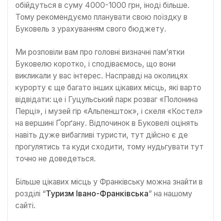
обійдуться в суму 4000-1000 грн, іноді більше.
Тому рекомендуємо планувати свою поїздку в
Буковель з урахуванням свого бюджету.
Ми розповіли вам про головні визначні пам’ятки
Буковелю коротко, і сподіваємось, що вони
викликали у вас інтерес. Насправді на околицях
курорту є ще багато інших цікавих місць, які варто
відвідати: це і Гуцульський парк розваг «Полонина
Перці», і музей гір «Альпеншток», і скеля «Костел»
на вершині Ґорґану. Відпочинок в Буковелі оцінять
навіть дуже вибагливі туристи, тут дійсно є де
прогулятись та куди сходити, тому нудьгувати тут
точно не доведеться.
Більше цікавих місць у Франківську можна знайти в
розділі “
Туризм Івано-Франківська
” на нашому
сайті.