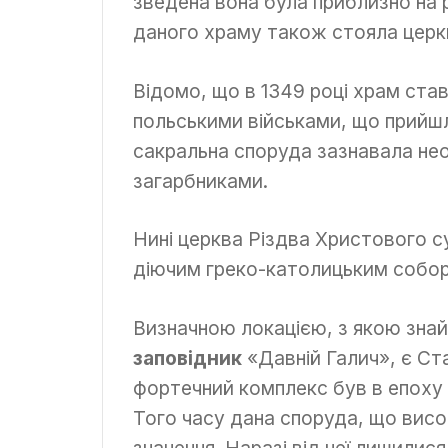
зведена вона була приблизно на ру
даного храму також стояла церква
Відомо, що в 1349 році храм ста
польськими військами, що прийшл
сакральна споруда зазнавала не
загарбниками.
Нині церква Різдва Христового с
діючим греко-католицьким собо
Визначною локацією, з якою зна
заповідник
«Давній Галич», є Ст
фортечний комплекс був в епоху с
Того часу дана споруда, що височ