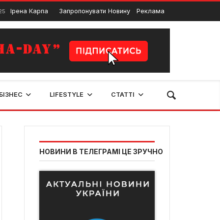
 Карпа – біографія, творчий шлях та факти
Запропонувати Новину
Реклама
Тату
20 Червня, 2024
БІЗНЕС
LIFESTYLE
СТАТТІ
НОВИНИ В ТЕЛЕГРАМІ ЦЕ ЗРУЧНО