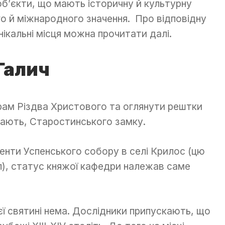
об’єкти, що мають історичну й культурну
го й міжнародного значення. Про відповідну
унікальні місця можна прочитати далі.
Галич
рам Різдва Христового та оглянути рештки
вають, Старостинського замку.
менти Успенського собору в селі Крилос (цю
л), статус княжої кафедри належав саме
єї святині нема. Дослідники припускають, що