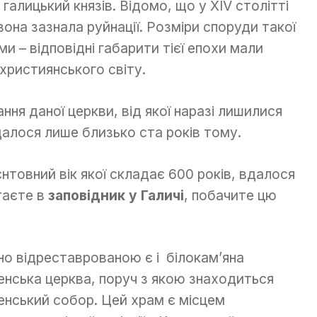
алицький князів. Відомо, що у ХІV столітті
вона зазнала руйнації. Розміри споруди такої
и – відповідні габарити тієї епохи мали
християнського світу.
ня даної церкви, від якої наразі лишилися
алося лише близько ста років тому.
єнтовний вік якої складає 600 років, вдалося
таєте в
заповідник у Галичі
, побачите цю
но відреставрованою є і білокам’яна
енська церква, поруч з якою знаходиться
енський собор. Цей храм є місцем