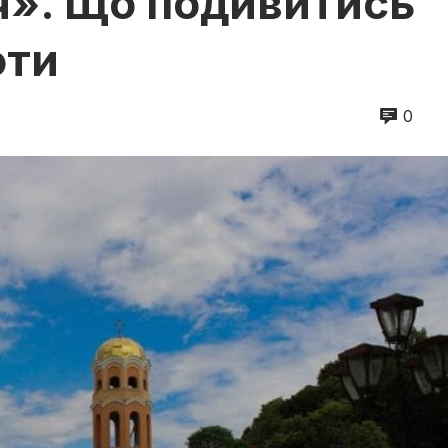
ч». Що подивитись
оти
0