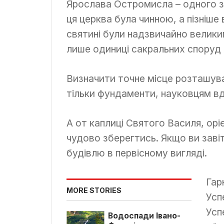
Ярослава Остромисла – одного з г
ця церква була чинною, а пізніше 
святині були надзвичайно великим
лише одиниці сакральних споруд 
Визначити точне місце розташуван
тільки фундаменти, науковцям вд
А от каплиці Святого Василя, орі
чудово зберегтись. Якщо ви заві
будівлю в первісному вигляді.
Гар
MORE STORIES
Усп
Усп
Водоспади Івано-