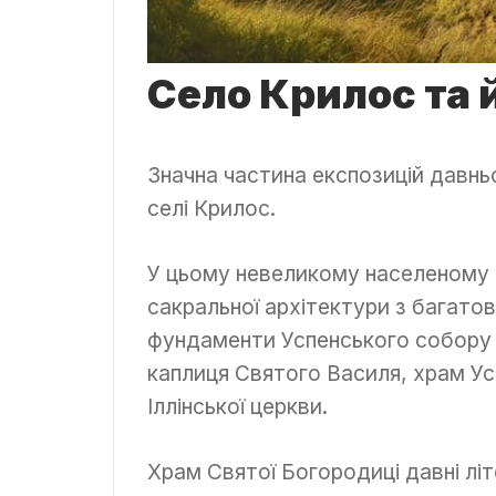
Село Крилос та 
Значна частина експозицій давн
селі Крилос.
У цьому невеликому населеному п
сакральної архітектури з багато
фундаменти Успенського собору ча
каплиця Святого Василя, храм Ус
Іллінської церкви.
Храм Святої Богородиці давні лі