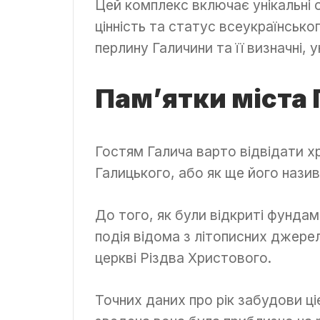
Цей комплекс включає унікальні 
цінність та статус всеукраїнсько
перлину Галичини та її визначні, 
Пам’ятки міста 
Гостям Галича варто відвідати х
Галицького, або як ще його нази
До того, як були відкриті фунда
подія відома з літописних джере
церкві Різдва Христового.
Точних даних про рік забудови ці