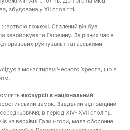
бежі ХІІІ-ХІV століть. До того на місці
, збудована у ХІІ столітті.
в жертвою пожежі. Спалений він був
и завойовувати Галичину. За різних часів
одноразових руйнувань і татарськими
усідує з монастирем Чесного Хреста, що є
ром.
йомлять
екскурсії в національний
аростинський замок. Зведений відповідний
ередньовіччя, в період ХІV- ХVІІ століть.
іє на верхівці Галич-гори, мала оборонне