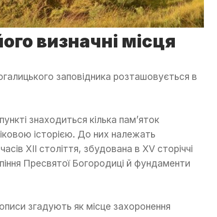
його визначні місця
ьогалицького заповідника розташовується в
ункті знаходиться кілька пам’яток
віковою історією. До них належать
сів ХІІ століття, збудована в ХV сторіччі
піння Пресвятої Богородиці й фундаменти
тописи згадують як місце захоронення