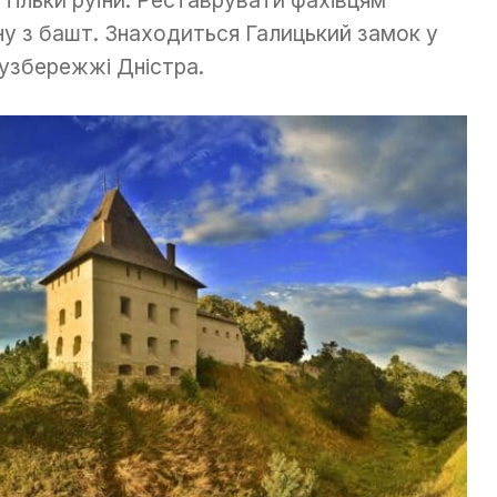
я тільки руїни. Реставрувати фахівцям
ну з башт. Знаходиться Галицький замок у
 узбережжі Дністра.