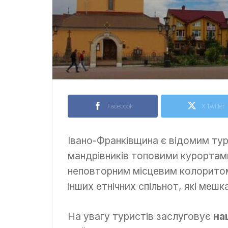
Facebook
X Twitter
Івано-Франківщина є відомим тур
мандрівників топовими курортам
неповторним місцевим колоритом
інших етнічних спільнот, які мешк
На увагу туристів заслуговує
на