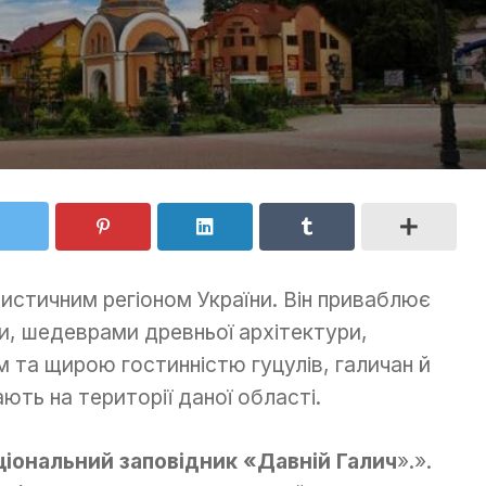
истичним регіоном України. Він приваблює
и, шедеврами древньої архітектури,
 та щирою гостинністю гуцулів, галичан й
ають на території даної області.
ціональний заповідник «Давній Галич
».».