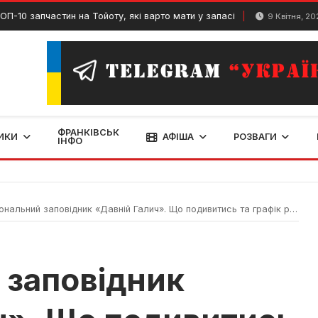
частин на Тойоту, які варто мати у запасі
Ірена
9 Квітня, 2025
ФРАНКІВСЬК
ИКИ
АФІША
РОЗВАГИ
ІНФО
нальний заповідник «Давній Галич». Що подивитись та графік роботи
 заповідник