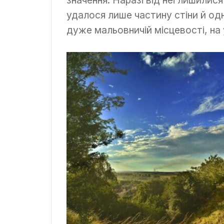
значення. Наразі від неї лишилис
удалося лише частину стіни й од
дуже мальовничій місцевості, на