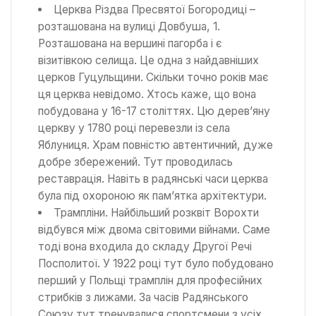
Церква Різдва Пресвятої Богородиці –
розташована на вулиці Довбуша, 1.
Розташована на вершині пагорба і є
візитівкою селища. Це одна з найдавніших
церков Гуцульщини. Скільки точно років має
ця церква невідомо. Хтось каже, що вона
побудована у 16-17 століттях. Цю дерев’яну
церкву у 1780 році перевезли із села
Яблуниця. Храм повністю автентичний, дуже
добре збережений. Тут проводилась
реставрація. Навіть в радянські часи церква
була під охороною як пам’ятка архітектури.
Трампліни. Найбільший розквіт Ворохти
відбувся між двома світовими війнами. Саме
тоді вона входила до складу Другої Речі
Посполитої. У 1922 році тут було побудовано
перший у Польщі трамплін для професійних
стрибків з лижами. За часів Радянського
Союзу тут тренувалися спортсмени з усіх