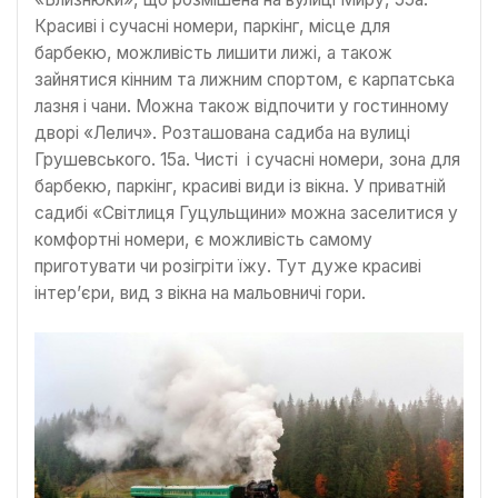
Красиві і сучасні номери, паркінг, місце для
барбекю, можливість лишити лижі, а також
зайнятися кінним та лижним спортом, є карпатська
лазня і чани. Можна також відпочити у гостинному
дворі «Лелич». Розташована садиба на вулиці
Грушевського. 15а. Чисті і сучасні номери, зона для
барбекю, паркінг, красиві види із вікна. У приватній
садибі «Світлиця Гуцульщини» можна заселитися у
комфортні номери, є можливість самому
приготувати чи розігріти їжу. Тут дуже красиві
інтер’єри, вид з вікна на мальовничі гори.