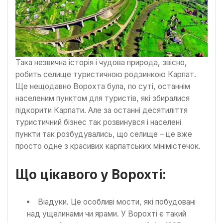
Така незвична історія і чудова природа, звісно,
робить селище туристичною родзинкою Карпат.
Ще нещодавно Ворохта була, по суті, останнім
населеним пунктом для туристів, які збиралися
підкорити Карпати. Але за останні десятиліття
туристичний бізнес так розвинувся і населені
пункти так розбудувались, що селище – це вже
просто одне з красивих карпатських мінімістечок.
Що цікавого у Ворохті:
Віадуки. Це особливі мости, які побудовані
над ущелинами чи ярами. У Ворохті є такий