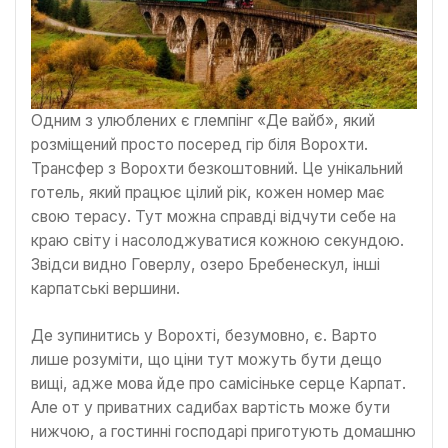
Одним з улюблених є глемпінг «Де вайб», який
розміщений просто посеред гір біля Ворохти.
Трансфер з Ворохти безкоштовний. Це унікальний
готель, який працює цілий рік, кожен номер має
свою терасу. Тут можна справді відчути себе на
краю світу і насолоджуватися кожною секундою.
Звідси видно Говерлу, озеро Бребенескул, інші
карпатські вершини.
Де зупинитись у Ворохті, безумовно, є. Варто
лише розуміти, що ціни тут можуть бути дещо
вищі, адже мова йде про самісіньке серце Карпат.
Але от у приватних садибах вартість може бути
нижчою, а гостинні господарі приготують домашню