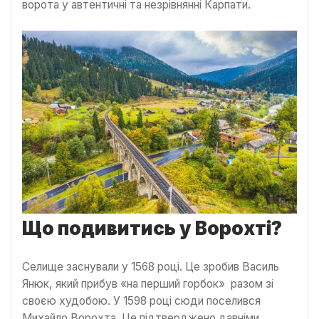
ворота у автентичні та незрівнянні Карпати.
Що подивитись у Ворохті?
Селище заснували у 1568 році. Це зробив Василь
Янюк, який прибув «на перший горбок» разом зі
своєю худобою. У 1598 році сюди поселився
Михайло Ворохта. Це підтверджено давніми