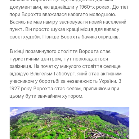
документами, які віднайшли у 1960-х роках. До тієї
пори Ворохта вважалася набагато молодшою.
Василь не мав наміру засновувати новий населений
пункт. Він просто шукав кращі місця для випасу
своєї худоби. Пізніше Ворохта бачила опришків.
В кінці позаминулого століття Ворохта стає
туристичним центром, тут прокладається
залізниця. На початку минулого століття селище
відвідує Вільгельм Габсбург, який стає активним
учасником у боротьбі за незалежність України. З
1927 року Ворохта стає селом, припиняючи при
цьому бути звичайним хутором.