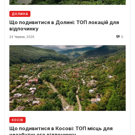
ДОЛИНА
Що подивитися в Долині: ТОП локацій для
відпочинку
24 Червня, 2026
0
КОСІВ
Що подивитися в Косові: ТОП місць для
незабутнього відпочинку