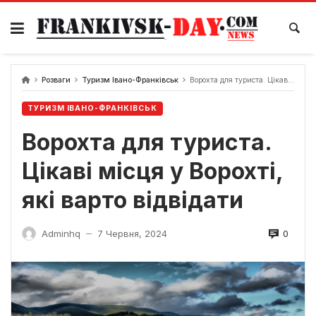
Skip
to
content
Розваги
Туризм Івано-Франківськ
Ворохта для туриста. Цікаві місця у Ворохті, які варто відвідати
ТУРИЗМ ІВАНО-ФРАНКІВСЬК
Ворохта для туриста.
Цікаві місця у Ворохті,
які варто відвідати
0
Adminhq
7 Червня, 2024
—