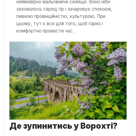
неймовірно мальовниче селище. Воно ніби
заховалось серед гір і зачаровує спокоєм,
певною провінційністю, культурою. При
цьому, тут є все для того, щоб гарно і
комфортно провести час.
Де зупинитись у Ворохті?