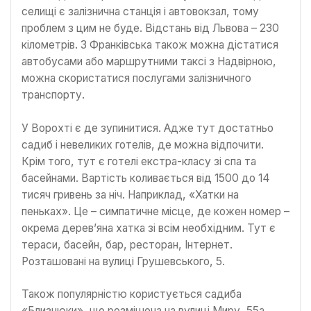
селищі є залізнична станція і автовокзал, тому
проблем з цим не буде. Відстань від Львова – 230
кілометрів. З Франківська також можна дістатися
автобусами або маршрутними таксі з Надвірною,
можна скористатися послугами залізничного
транспорту.
У Ворохті є де зупинитися. Адже тут достатньо
садиб і невеликих готелів, де можна відпочити.
Крім того, тут є готелі екстра-класу зі спа та
басейнами. Вартість коливається від 1500 до 14
тисяч гривень за ніч. Наприклад, «Хатки на
пеньках». Це – симпатичне місце, де кожен номер –
окрема дерев’яна хатка зі всім необхідним. Тут є
тераси, басейн, бар, ресторан, Інтернет.
Розташовані на вулиці Грушевського, 5.
Також популярністю користується садиба
«Близнюки», що розмішена на вулиці Миру, 55а.