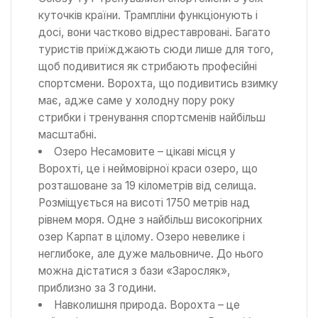
куточків країни. Трампліни функціонують і
досі, вони частково відреставровані. Багато
туристів приїжджають сюди лише для того,
щоб подивитися як стрибають професійні
спортсмени. Ворохта, що подивитись взимку
має, адже саме у холодну пору року
стрибки і тренування спортсменів найбільш
масштабні.
Озеро Несамовите – цікаві місця у
Ворохті, це і неймовірної краси озеро, що
розташоване за 19 кілометрів від селища.
Розміщується на висоті 1750 метрів над
рівнем моря. Одне з найбільш високогірних
озер Карпат в цілому. Озеро невелике і
неглибоке, але дуже мальовниче. До нього
можна дістатися з бази «Заросляк»,
приблизно за 3 години.
Навколишня природа. Ворохта – це