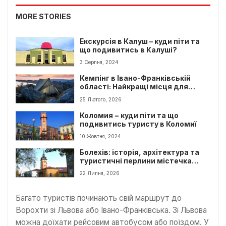
MORE STORIES
Екскурсія в Калуш – куди піти та
що подивитись в Калуші?
3 Серпня, 2024
Кемпінг в Івано-Франківській
області: Найкращі місця для
відпочинку з палатками
25 Лютого, 2026
Коломия − куди піти та що
подивитись туристу в Коломиї
10 Жовтня, 2024
Болехів: історія, архітектура та
туристичні перлини містечка
Прикарпаття
22 Липня, 2026
Багато туристів починають свій маршрут до
Ворохти зі Львова або Івано-Франківська. Зі Львова
можна доїхати рейсовим автобусом або поїздом. У