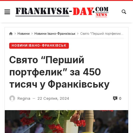
Skip
to
content
Новини
Новини Івано-Франківськ
Свято “Перший портфелик” за 450 тисяч у Франківську
НОВИНИ ІВАНО-ФРАНКІВСЬК
Свято “Перший
портфелик” за 450
тисяч у Франківську
0
Regina
22 Серпня, 2024
—