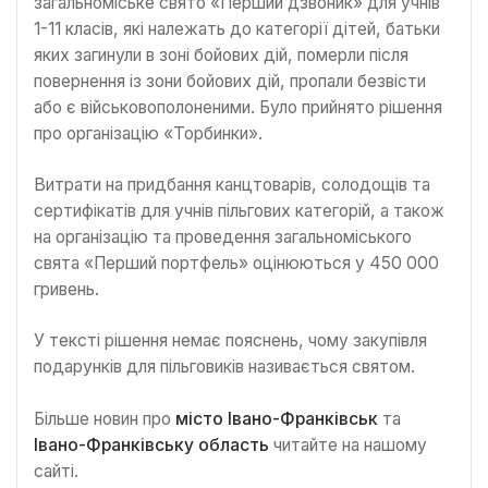
загальноміське свято «Перший дзвоник» для учнів
1-11 класів, які належать до категорії дітей, батьки
яких загинули в зоні бойових дій, померли після
повернення із зони бойових дій, пропали безвісти
або є військовополоненими. Було прийнято рішення
про організацію «Торбинки».
Витрати на придбання канцтоварів, солодощів та
сертифікатів для учнів пільгових категорій, а також
на організацію та проведення загальноміського
свята «Перший портфель» оцінюються у 450 000
гривень.
У тексті рішення немає пояснень, чому закупівля
подарунків для пільговиків називається святом.
Більше новин про
місто Івано-Франківськ
та
Івано-Франківську область
читайте на нашому
сайті.