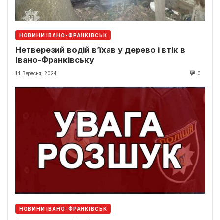
НОВИНИ ІВАНО-ФРАНКІВСЬК
Нетверезий водій в’їхав у дерево і втік в
Івано-Франківську
14 Вересня, 2024
0
НОВИНИ ІВАНО-ФРАНКІВСЬК