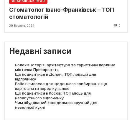
ФРАНКІВСЬК ІНФО
Стоматолог Івано-Франківськ – ТОП
стоматологій
29 Березня, 2024
0
Недавні записи
Болехів: історія, архітектура та туристичні перлини
містечка Прикарпаття
Що подивитися в Долині: ТОП локацій для
відпочинку
Робот-пилосос для щоденного прибирання: що
варто знати перед купівлею
Що подивитися в Косові: ТОП місць для
незабутнього відпочинку
Чим вбудований холодильник зручний для
невеликої кухні