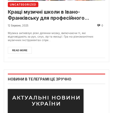
UNCATEGORIZED
Кращі музичні школи в Івано-
Франківську для професійного
навчання
12 Березня, 2025
0
Музика активізує різні ділянки мозку, включаючи ті, які
відповідають за рух, слух, зір та емоції. Гра на різноманітних
музичних інструментах спри...
READ MORE
НОВИНИ В ТЕЛЕГРАМІ ЦЕ ЗРУЧНО