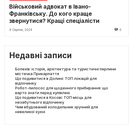
Військовий адвокат в Івано-
Франківську. До кого краще
звернутися? Кращі спеціалісти
4 Серпня, 2024
0
Недавні записи
Болехів: історія, архітектура та туристичні перлини
містечка Прикарпаття
Що подивитися в Долині: ТОП локацій для
відпочинку
Робот-пилосос для щоденного прибирання: що
варто знати перед купівлею
Що подивитися в Косові: ТОП місць для
незабутнього відпочинку
Чим вбудований холодильник зручний для
невеликої кухні