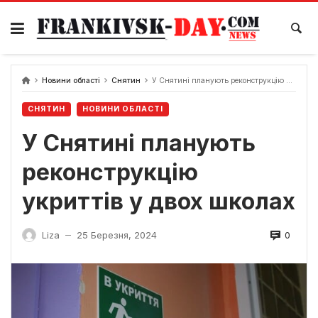
Skip
to
content
Новини області
Снятин
У Снятині планують реконструкцію укриттів у двох школах
СНЯТИН
НОВИНИ ОБЛАСТІ
У Снятині планують
реконструкцію
укриттів у двох школах
0
Liza
25 Березня, 2024
—