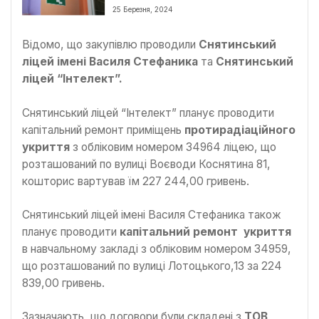
школах
25 Березня, 2024
Відомо, що закупівлю проводили
Снятинський
ліцей імені Василя Стефаника
та
Снятинський
ліцей “Інтелект”.
Снятинський ліцей “Інтелект” планує проводити
капітальний ремонт приміщень
протирадіаційного
укриття
з обліковим номером 34964 ліцею, що
розташований по вулиці Воєводи Коснятина 81,
кошторис вартував їм 227 244,00 гривень.
Снятинський ліцей імені Василя Стефаника також
планує проводити
капітальний ремонт укриття
в навчальному закладі з обліковим номером 34959,
що розташований по вулиці Лотоцького,13 за 224
839,00 гривень.
Зазначають, що договори були складені з
ТОВ