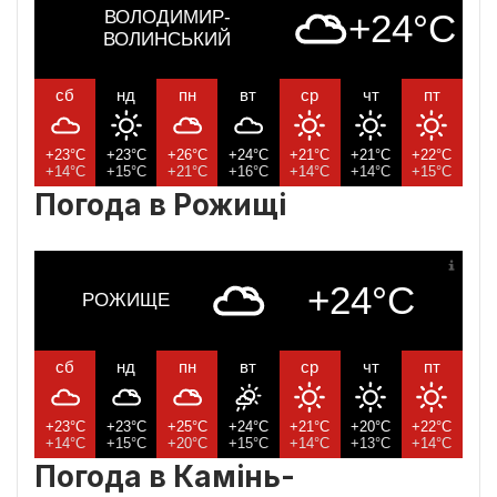
ВОЛОДИМИР-
+24°C
ВОЛИНСЬКИЙ
сб
нд
пн
вт
ср
чт
пт
+23°C
+23°C
+26°C
+24°C
+21°C
+21°C
+22°C
+14°C
+15°C
+21°C
+16°C
+14°C
+14°C
+15°C
Погода в Рожищі
+24°C
РОЖИЩЕ
сб
нд
пн
вт
ср
чт
пт
+23°C
+23°C
+25°C
+24°C
+21°C
+20°C
+22°C
+14°C
+15°C
+20°C
+15°C
+14°C
+13°C
+14°C
Погода в Камінь-