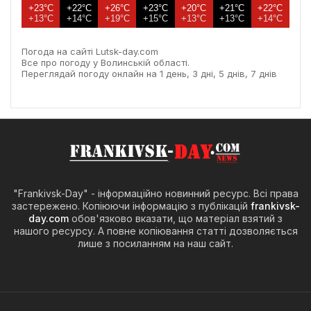
+23°C
+22°C
+26°C
+23°C
+20°C
+21°C
+22°C
+13°C
+14°C
+19°C
+15°C
+13°C
+13°C
+14°C
Погода на сайті Lutsk-day.com
Все про погоду у Волинській області.
Переглядай погоду онлайн на 1 день, 3 дні, 5 днів, 7 днів
"Frankivsk-Day" - інформаційно новинний ресурс. Всі права
застережено. Копіюючи інформацію з публікацій
frankivsk-
day.com
обов'язково вказати, що матеріал взятий з
нашого ресурсу. А повне копіювання статті дозволяється
лише з посиланням на наш сайт.