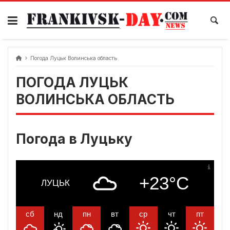
Skip
to
content
Погода Луцьк Волинська область
ПОГОДА ЛУЦЬК
ВОЛИНСЬКА ОБЛАСТЬ
Погода в Луцьку
+23°C
ЛУЦЬК
сб
нд
пн
вт
ср
чт
пт